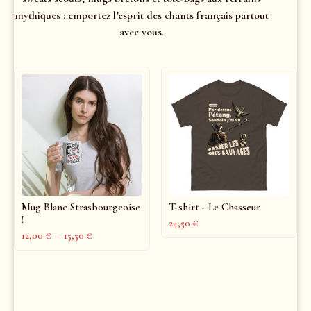
mythiques : emportez l’esprit des chants français partout
avec vous.
Mug Blanc Strasbourgeoise
T-shirt - Le Chasseur
!
24,50
€
12,00
€
–
15,50
€