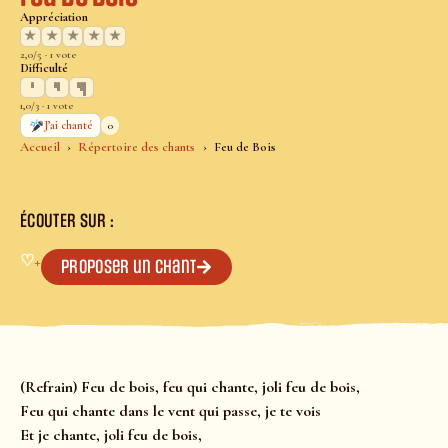
Appréciation
★
★
★
★
★
2,0/5 · 1 vote
Difficulté
1,0/3 · 1 vote
0
J’ai chanté
Accueil
Répertoire des chants
Feu de Bois
ÉCOUTER SUR :
♡
+
Proposer un chant
(Refrain) Feu de bois, feu qui chante, joli feu de bois,
Feu qui chante dans le vent qui passe, je te vois
Et je chante, joli feu de bois,