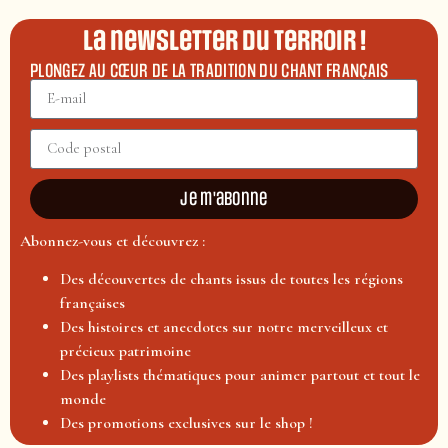
La newsletter du terroir !
PLONGEZ AU CŒUR DE LA TRADITION DU CHANT FRANÇAIS
Je m'abonne
Abonnez-vous et découvrez :
Des découvertes de chants issus de toutes les régions
françaises
Des histoires et anecdotes sur notre merveilleux et
précieux patrimoine
Des playlists thématiques pour animer partout et tout le
monde
Des promotions exclusives sur le shop !