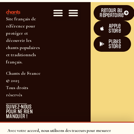
Retour au
répertoire
Site français de
Apple
référence pour
Store
protéger et
découvrir les
plays
store
chants populaires
et traditionnels
français.
Chants de France
© 2025
Tous droits
réservés
SUIVEZ-NOUS
POUR NE RIEN
MANQUER !
Avec votre accord, nous utilisons des traceurs pour mesurer