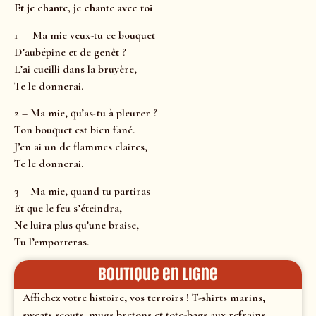
Et je chante, je chante avec toi
1 – Ma mie veux-tu ce bouquet
D’aubépine et de genêt ?
L’ai cueilli dans la bruyère,
Te le donnerai.
2 – Ma mie, qu’as-tu à pleurer ?
Ton bouquet est bien fané.
J’en ai un de flammes claires,
Te le donnerai.
3 – Ma mie, quand tu partiras
Et que le feu s’éteindra,
Ne luira plus qu’une braise,
Tu l’emporteras.
Boutique en ligne
Affichez votre histoire, vos terroirs ! T-shirts marins,
sweats scouts, mugs bretons et tote-bags aux refrains