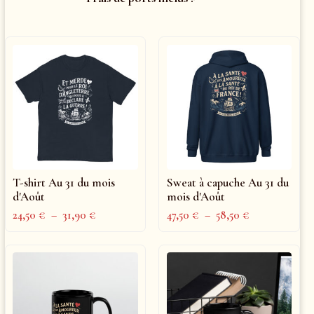
T-shirt Au 31 du mois
Sweat à capuche Au 31 du
d'Août
mois d'Août
24,50
€
–
31,90
€
47,50
€
–
58,50
€