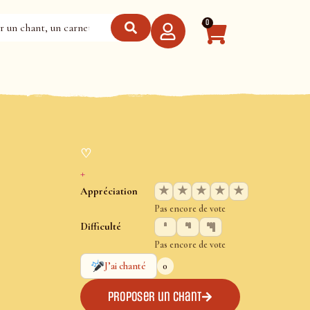
0
♡
+
★
★
★
★
★
Appréciation
Pas encore de vote
Difficulté
Pas encore de vote
0
J’ai chanté
Proposer un chant