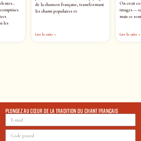
olentes…
On croit co
de la chanson française, transformant
 comptines
images — sa
les chants populaires et
ires
mais ce sont
n les
Lire la suite »
Lire la suite »
PLONGEZ AU CŒUR DE LA TRADITION DU CHANT FRANÇAIS