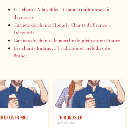
Les chants A la veillee : Chants traditionnels à
découvrir
Carnets de chants Hodari : Chants de France à
Découvrir
Carnets de chants de marche de plein air en France
Les chants Enfance : Traditions et mélodies de
France
NG OF LIVERPOOL
L’HIRONDELLE
août 28, 2023