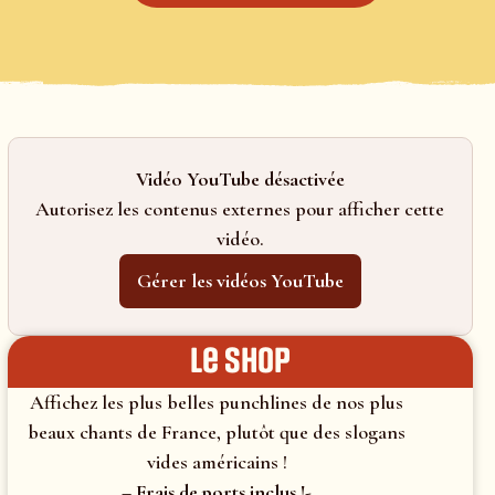
Vidéo YouTube désactivée
Autorisez les contenus externes pour afficher cette
vidéo.
Gérer les vidéos YouTube
le shop
Affichez les plus belles punchlines de nos plus
beaux chants de France, plutôt que des slogans
vides américains !
– Frais de ports inclus !-