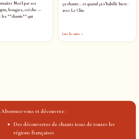
nnaître Noël par ses
ça chante… et quand ça s’habille bien :
pin, bougies, crèche —
avec Le Chic
 les **chants** qui
Lire la suite »
Abonnez-vous et découvrez :
Des découvertes de chants issus de toutes les
régions françaises