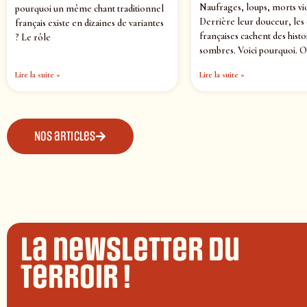
Naufrages, loups, morts vi
pourquoi un même chant traditionnel
Derrière leur douceur, les
français existe en dizaines de variantes
françaises cachent des histo
? Le rôle
sombres. Voici pourquoi. O
Lire la suite »
Lire la suite »
Nos articles
La newsletter du
terroir !