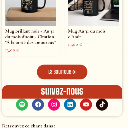
Mug brillant noir - Au 31
Mug Au 31 du mois
du mois d'août - Citation
d'Août
"À la santé des amoureux"
13,00
€
13,00
€
La boutique
Suivez-nous
Retrouvez ce chant dans :