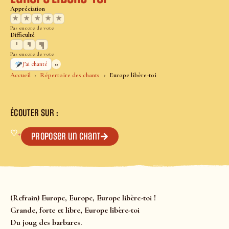
Appréciation
★
★
★
★
★
Pas encore de vote
Difficulté
Pas encore de vote
0
J’ai chanté
Accueil
Répertoire des chants
Europe libère-toi
ÉCOUTER SUR :
♡
+
Proposer un chant
(Refrain) Europe, Europe, Europe libère-toi !
Grande, forte et libre, Europe libère-toi
Du joug des barbares.