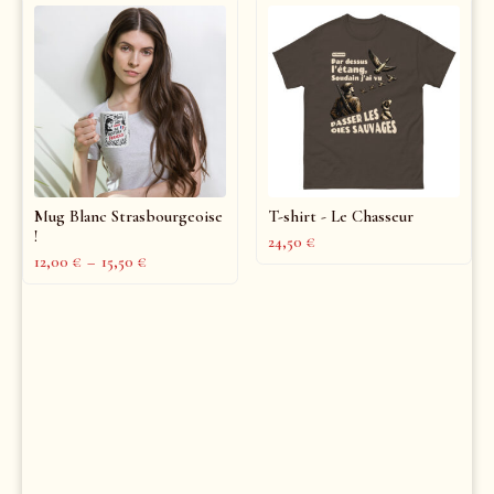
Mug Blanc Strasbourgeoise
T-shirt - Le Chasseur
!
24,50
€
12,00
€
–
15,50
€