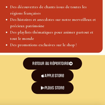
Des découvertes de chants issus de toutes les
régions françaises
Des histoires et anecdotes sur notre merveilleux et
précieux patrimoine
Des playlists thématiques pour animer partout et
tout le monde
Des promotions exclusives sur le shop !
Retour au répertoire
Apple Store
plays store