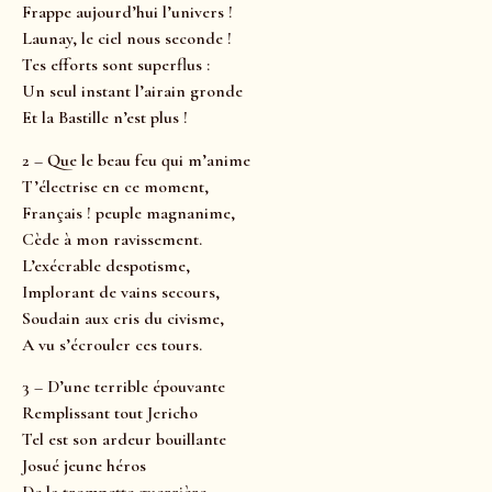
Frappe aujourd’hui l’univers !
Launay, le ciel nous seconde !
Tes efforts sont superflus :
Un seul instant l’airain gronde
Et la Bastille n’est plus !
2 – Que le beau feu qui m’anime
T’électrise en ce moment,
Français ! peuple magnanime,
Cède à mon ravissement.
L’exécrable despotisme,
Implorant de vains secours,
Soudain aux cris du civisme,
A vu s’écrouler ces tours.
3 – D’une terrible épouvante
Remplissant tout Jericho
Tel est son ardeur bouillante
Josué jeune héros