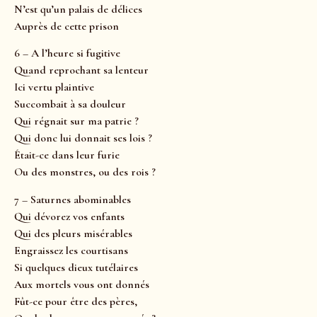
N’est qu’un palais de délices
Auprès de cette prison
6 – A l’heure si fugitive
Quand reprochant sa lenteur
Ici vertu plaintive
Succombait à sa douleur
Qui régnait sur ma patrie ?
Qui donc lui donnait ses lois ?
Était-ce dans leur furie
Ou des monstres, ou des rois ?
7 – Saturnes abominables
Qui dévorez vos enfants
Qui des pleurs misérables
Engraissez les courtisans
Si quelques dieux tutélaires
Aux mortels vous ont donnés
Fût-ce pour être des pères,