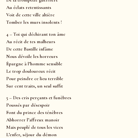
De la trompette guerrière
Au éclats retentissants
Voit de cette ville altière
Tomber les murs insolents !
4 – Toi qui déchirant ton âme
Au récit de tes malheurs
De cette Bastille infâme
Nous dévoile les horreurs
Épargne à l’homme sensible
Le trop douloureux récit
Pour peindre ce lieu terrible
Sur cent traits, un seul suffit
5 – Des cris perçants et funèbres
Poussés par désespoir
Font du prince des ténèbres
Abhorrer l’affreux manoir
Mais peuplé de tous les vices
L’enfer, séjour du démon