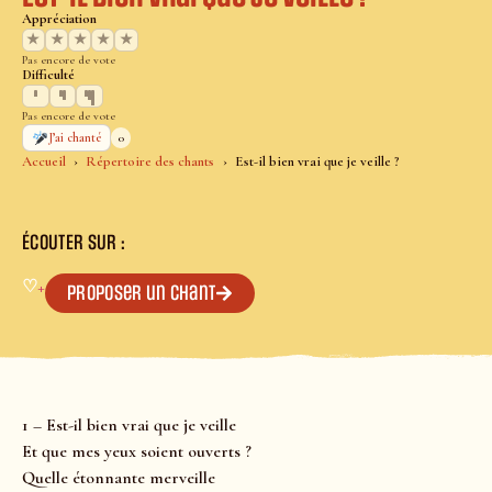
Appréciation
★
★
★
★
★
Pas encore de vote
Difficulté
Pas encore de vote
0
J’ai chanté
Accueil
Répertoire des chants
Est-il bien vrai que je veille ?
ÉCOUTER SUR :
♡
+
Proposer un chant
1 – Est-il bien vrai que je veille
Et que mes yeux soient ouverts ?
Quelle étonnante merveille