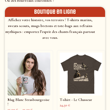
Ou des bourreaux couronnés ?
Boutique en ligne
Affichez votre histoire, vos terroirs ! T-shirts marins,
sweats scouts, mugs bretons et tote-bags aux refrains
mythiques : emportez l’esprit des chants français partout
avec vous.
Mug Blanc Strasbourgeoise
T-shirt - Le Chasseur
!
24,50
€
12,00
€
–
15,50
€