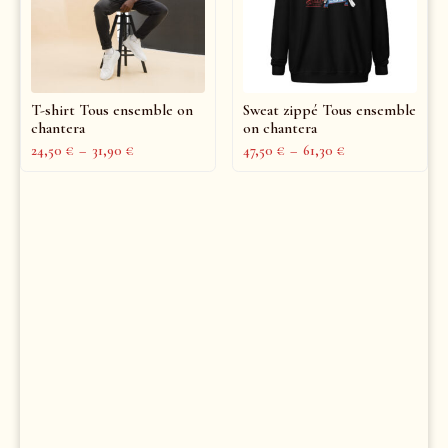
T-shirt Tous ensemble on
Sweat zippé Tous ensemble
chantera
on chantera
24,50
€
–
31,90
€
47,50
€
–
61,30
€