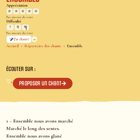
Appréciation
★
★
★
★
★
Pas encore de vote
Difficulté
Pas encore de vote
0
J’ai chanté
Accueil
Répertoire des chants
Ensemble
ÉCOUTER SUR :
♡
+
Proposer un chant
1 – Ensemble nous avons marché
Marché le long des sentes.
Ensemble nous avons glané