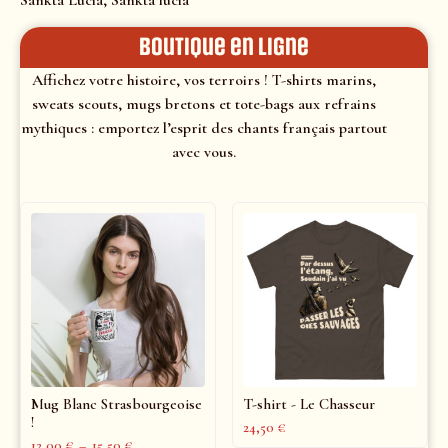
Sankta Lucia, Sankta lucia
Boutique en ligne
Affichez votre histoire, vos terroirs ! T-shirts marins,
sweats scouts, mugs bretons et tote-bags aux refrains
mythiques : emportez l’esprit des chants français partout
avec vous.
Mug Blanc Strasbourgeoise
T-shirt - Le Chasseur
!
24,50
€
12,00
€
–
15,50
€