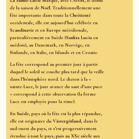
La Sainte-Lucie
marque, avec l’Avent, le début
de la saison de
Noël
. Traditionnellement une
fête importante dans toute la
Chrétienté
occidentale, elle est aujourd’hui célébrée en
Scandinavie
et en Europe méridionale,
particulièrement en Suède (
Sankta Lucia
en
suédois), au Danemark, en Norvège, en
Finlande, en Italie, en Islande et en Croatie.
La fête correspond au premier jour à partir
duquel le soleil se couche plus tard que la veille
dans l’hémisphère nord. Le dicton à la «
sainte-Luce, le jour avance du saut d’une puce
» correspond à cette observation (la forme
Luce est employée pour la rime).
En
Suède
, pays où la fête est la plus répandue,
elle est originaire du
Västergötland
, dans le
sud-ouest du pays, et s’est progressivement
étendue à tout le pays, puis au
XXe siècle
aux