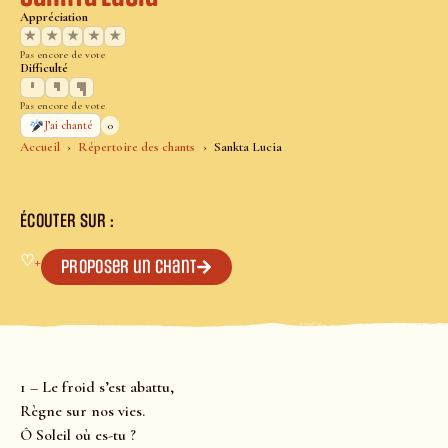
Appréciation
★
★
★
★
★
Pas encore de vote
Difficulté
Pas encore de vote
0
J’ai chanté
Accueil
Répertoire des chants
Sankta Lucia
ÉCOUTER SUR :
♡
+
Proposer un chant
1 – Le froid s’est abattu,
Règne sur nos vies.
Ô Soleil où es-tu ?