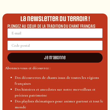
La newsletter du terroir !
PLONGEZ AU CŒUR DE LA TRADITION DU CHANT FRANÇAIS
Je m'abonne
Abonnez-vous et découvrez :
Des découvertes de chants issus de toutes les régions
françaises
Des histoires et anecdotes sur notre merveilleux et
précieux patrimoine
Des playlists thématiques pour animer partout et tout le
monde