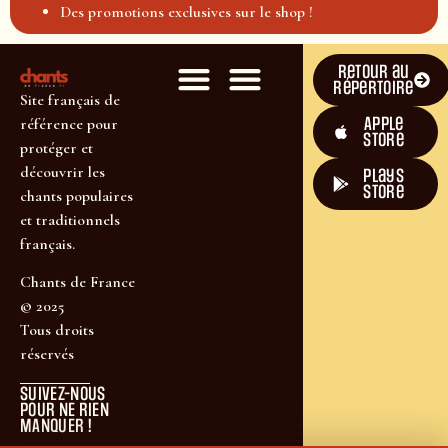
Des promotions exclusives sur le shop !
Retour au
répertoire
Site français de
Apple
référence pour
Store
protéger et
découvrir les
plays
store
chants populaires
et traditionnels
français.
Chants de France
© 2025
Tous droits
réservés
SUIVEZ-NOUS
POUR NE RIEN
MANQUER !