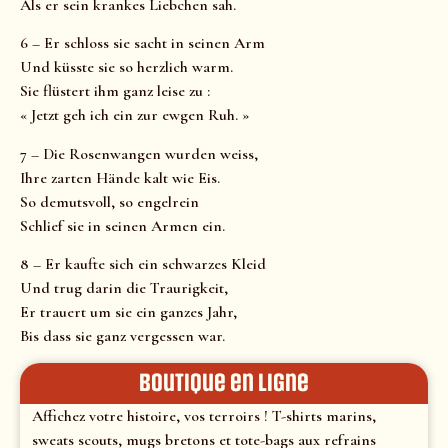
Als er sein krankes Liebchen sah.
6 – Er schloss sie sacht in seinen Arm
Und küsste sie so herzlich warm.
Sie flüstert ihm ganz leise zu :
« Jetzt geh ich ein zur ewgen Ruh. »
7 – Die Rosenwangen wurden weiss,
Ihre zarten Hände kalt wie Eis.
So demutsvoll, so engelrein
Schlief sie in seinen Armen ein.
8 – Er kaufte sich ein schwarzes Kleid
Und trug darin die Traurigkeit,
Er trauert um sie ein ganzes Jahr,
Bis dass sie ganz vergessen war.
Boutique en ligne
Affichez votre histoire, vos terroirs ! T-shirts marins,
sweats scouts, mugs bretons et tote-bags aux refrains