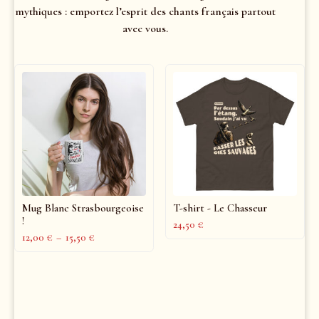
mythiques : emportez l’esprit des chants français partout
avec vous.
Mug Blanc Strasbourgeoise
T-shirt - Le Chasseur
!
24,50
€
12,00
€
–
15,50
€