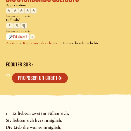
Appréciation
★
★
★
★
★
Pas encore de vote
Difficulté
Pas encore de vote
0
J’ai chanté
Accueil
Répertoire des chants
Die sterbende Geliebte
ÉCOUTER SUR :
♡
+
Proposer un chant
1 – Es liebten zwei im Stillen sich,
Sie liebten sich herz inniglich.
Die Lieb die war so inniglich,