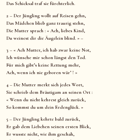
Das Schicksal traf sie fürchterlich.
2 – Der Jüngling wollt auf Reisen gehn,
Das Mädchen blieb ganz traurig stehn,
Die Mutter sprach : « Ach, liebes Kind,
Du weinest dir die Äugelein blind. » –
3 – « Ach Mutter, ich hab zwar keine Not,
Ich wünsche mir schon längst den Tod.
Für mich gibt’s keine Rettung mehr,
Ach, wenn ich nie geboren wär’ ! »
4 – Die Mutter merkt sich jedes Wort,
Sie schrieb dem Bräutigam an seinen Ort :
« Wenn du nicht kehrest gleich zurück,
So kommst du um dein Erdenglück. »
5 – Der Jüngling kehrte bald zurück,
Er gab dem Liebchen seinen ersten Blick,
Er wusste nicht, wie ihm geschah,