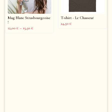
Mug Blanc Strasbourgeoise
T-shirt - Le Chasseur
!
24,50
€
12,00
€
–
15,50
€