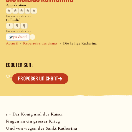
Appréciation
★
★
★
★
★
Pas encore de vote
Difficulté
Pas encore de vote
0
J’ai chanté
Accueil
Répertoire des chants
Die heilige Katharina
ÉCOUTER SUR :
♡
+
Proposer un chant
1 – Der König und der Kaiser
Fingen an ein grosser Krieg
Und von wegen der Sankt Katherina