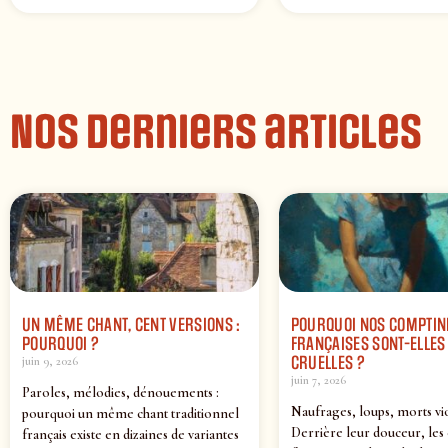
Nos derniers articles
UN MÊME CHANT, CENT VERSIONS :
POURQUOI NOS COMPTIN
POURQUOI ?
FRANÇAISES SONT-ELLES 
CRUELLES ?
juin 9, 2026
juin 7, 2026
Paroles, mélodies, dénouements :
Naufrages, loups, morts vi
pourquoi un même chant traditionnel
Derrière leur douceur, les
français existe en dizaines de variantes