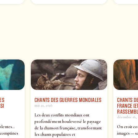
ES
CHANTS DES GUERRES MONDIALES
CHANTS DE
SI
FRANCE (ET
mai 21, 2026
RASSEMBL
Les deux conflits mondiaux ont
décembre 16, 
profondément bouleversé le paysage
olentes…
On croit co
de la chanson française, transformant
 comptines
images — sa
les chants populaires et