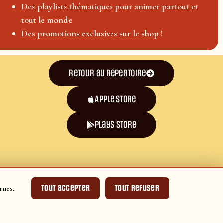
Des playlists thématiques pour animer partout et
tout le monde
Des promotions exclusives sur le shop !
Retour au répertoire
Apple Store
plays store
Tout accepter
Tout refuser
rnes.