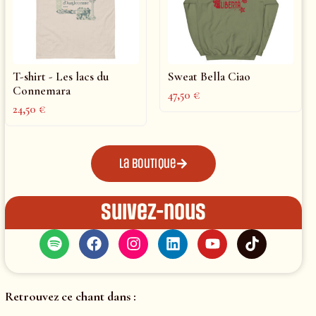
T-shirt - Les lacs du
Sweat Bella Ciao
Connemara
47,50
€
24,50
€
La boutique
Suivez-nous
Retrouvez ce chant dans :