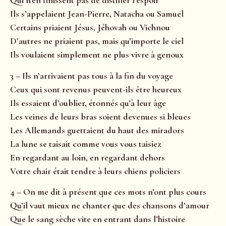
Qui n’en finissent pas de distiller l’espoir
Ils s’appelaient Jean-Pierre, Natacha ou Samuel
Certains priaient Jésus, Jéhovah ou Vichnou
D’autres ne priaient pas, mais qu’importe le ciel
Ils voulaient simplement ne plus vivre à genoux
3 – Ils n’arrivaient pas tous à la fin du voyage
Ceux qui sont revenus peuvent-ils être heureux
Ils essaient d’oublier, étonnés qu’à leur âge
Les veines de leurs bras soient devenues si bleues
Les Allemands guettaient du haut des miradors
La lune se taisait comme vous vous taisiez
En regardant au loin, en regardant dehors
Votre chair était tendre à leurs chiens policiers
4 – On me dit à présent que ces mots n’ont plus cours
Qu’il vaut mieux ne chanter que des chansons d’amour
Que le sang sèche vite en entrant dans l’histoire