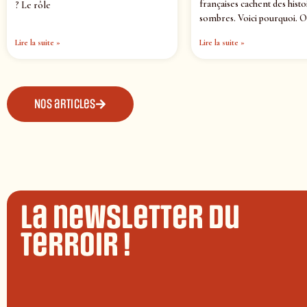
françaises cachent des histo
? Le rôle
sombres. Voici pourquoi. O
Lire la suite »
Lire la suite »
Nos articles
La newsletter du
terroir !