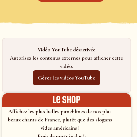
Vidéo YouTube désactivée
Autorisez les contenus externes pour afficher cette
vidéo.
Gérer les vidéos YouTube
le shop
Affichez les plus belles punchlines de nos plus
beaux chants de France, plutôt que des slogans
vides américains !
– Frais de ports inclus !-