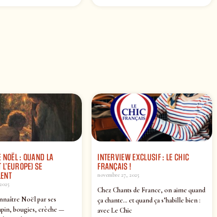
 NOËL : QUAND LA
INTERVIEW EXCLUSIF : LE CHIC
 L’EUROPE) SE
FRANÇAIS !
ENT
novembre 27, 2025
2025
Chez Chants de France, on aime quand
nnaître Noël par ses
ça chante… et quand ça s’habille bien :
pin, bougies, crèche —
avec Le Chic