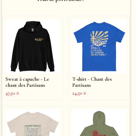
Sweat à capuche - Le
T-shirt - Chant des
chant des Partisans
Partisans
47,50
€
24,50
€