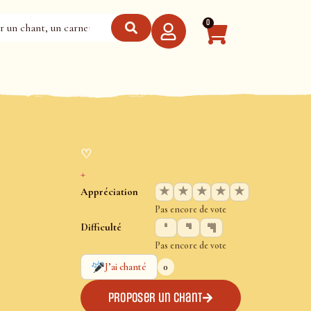
0
♡
+
★
★
★
★
★
Appréciation
Pas encore de vote
Difficulté
Pas encore de vote
0
J’ai chanté
Proposer un chant