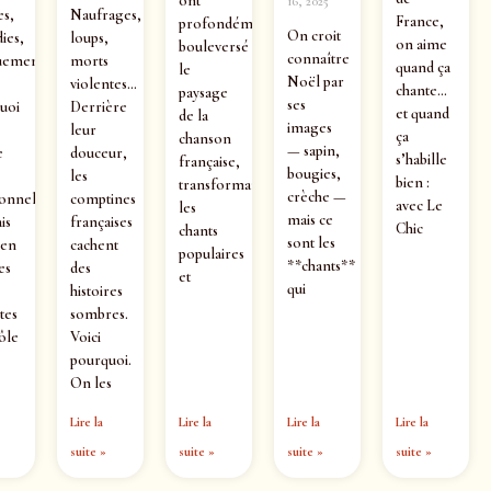
ont
16, 2025
es,
Naufrages,
France,
profondément
On croit
ies,
loups,
on aime
bouleversé
connaître
uements
morts
quand ça
le
Noël par
violentes…
chante…
paysage
ses
uoi
Derrière
et quand
de la
images
leur
ça
chanson
— sapin,
e
douceur,
s’habille
française,
bougies,
les
bien :
transformant
crèche —
ionnel
comptines
avec Le
les
mais ce
is
françaises
Chic
chants
sont les
 en
cachent
populaires
**chants**
es
des
et
qui
histoires
tes
sombres.
ôle
Voici
pourquoi.
On les
Lire la
Lire la
Lire la
Lire la
suite »
suite »
suite »
suite »