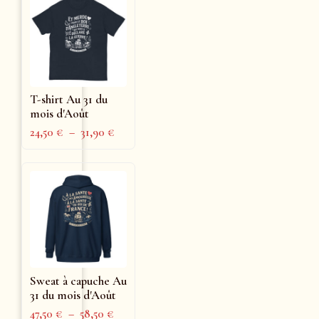
T-shirt Au 31 du
mois d'Août
24,50
€
–
31,90
€
Sweat à capuche Au
31 du mois d'Août
47,50
€
–
58,50
€