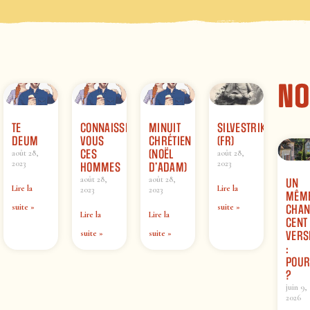
No
TE
CONNAISSEZ-
MINUIT
SILVESTRIK
DEUM
VOUS
CHRÉTIEN
(FR)
CES
(NOËL
août 28,
août 28,
2023
2023
HOMMES
D’ADAM)
août 28,
août 28,
UN
Lire la
Lire la
2023
2023
MÊM
suite »
suite »
CHAN
Lire la
Lire la
CENT
suite »
suite »
VERS
:
POUR
?
juin 9,
2026