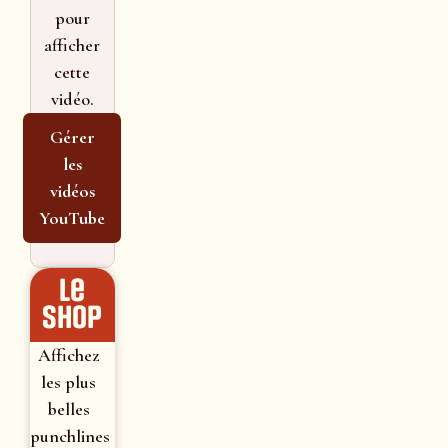
pour
afficher
cette
vidéo.
Gérer
les
vidéos
YouTube
le
shop
Affichez
les plus
belles
punchlines