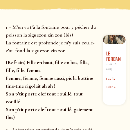
1 – M’en va t’à la fontaine pour y pêcher du
poisson la ziguezon zin zon (bis)
La fontaine est profonde je m’y suis coulé-
z’au fond la ziguezon zin zon
LE
FORBAN
(Refrain) Fille en haut, fille en bas, fille,
août 28,
2023
fille, fille, femme
Femme, femme, femme aussi, pis la bottine
Lire la
tine-tine rigolait ah ah !
suite »
Son p’tit porte clef tout rouillé, tout
rouillé
Son p’tit porte clef tout rouillé, gaiement
(bis)
2 – La fontaine est profonde, je m’y suis coulé-