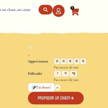
0
♡
+
★
★
★
★
★
Appréciation
Pas encore de vote
Difficulté
Pas encore de vote
0
J’ai chanté
Proposer un chant