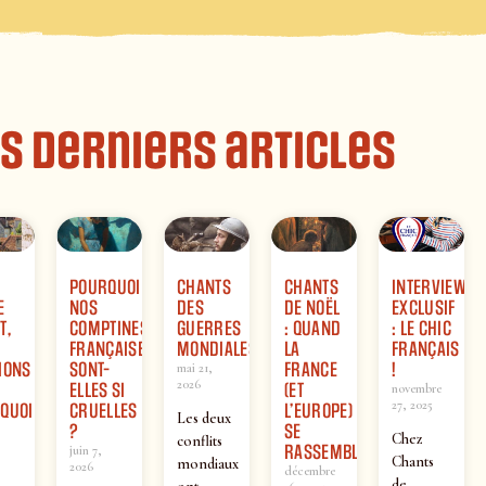
s derniers articles
POURQUOI
CHANTS
CHANTS
INTERVIEW
E
NOS
DES
DE NOËL
EXCLUSIF
T,
COMPTINES
GUERRES
: QUAND
: LE CHIC
FRANÇAISES
MONDIALES
LA
FRANÇAIS
IONS
SONT-
FRANCE
!
mai 21,
2026
ELLES SI
(ET
novembre
27, 2025
QUOI
CRUELLES
L’EUROPE)
Les deux
?
SE
Chez
conflits
RASSEMBLENT
juin 7,
Chants
mondiaux
2026
décembre
de