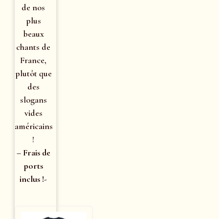
de nos
plus
beaux
chants de
France,
plutôt que
des
slogans
vides
américains
!
– Frais de
ports
inclus !-