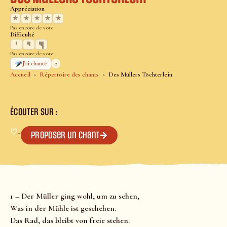
Appréciation
★
★
★
★
★
Pas encore de vote
Difficulté
Pas encore de vote
0
J’ai chanté
Accueil
Répertoire des chants
Des Müllers Töchterlein
ÉCOUTER SUR :
♡
+
Proposer un chant
1 – Der Müller ging wohl, um zu sehen,
Was in der Mühle ist geschehen.
Das Rad, das bleibt von freie stehen.