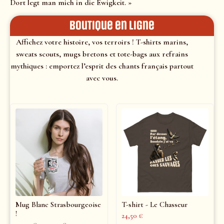
Dort legt man mich in die Ewigkeit. »
Boutique en ligne
Affichez votre histoire, vos terroirs ! T-shirts marins,
sweats scouts, mugs bretons et tote-bags aux refrains
mythiques : emportez l’esprit des chants français partout
avec vous.
Mug Blanc Strasbourgeoise
T-shirt - Le Chasseur
!
24,50
€