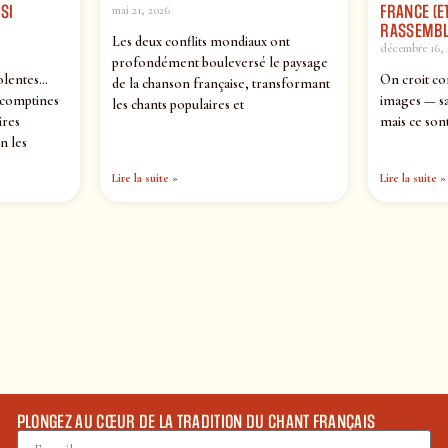
SI
FRANCE (ET
mai 21, 2026
RASSEMBL
Les deux conflits mondiaux ont
décembre 16, 
profondément bouleversé le paysage
olentes…
On croit co
de la chanson française, transformant
 comptines
images — sa
les chants populaires et
ires
mais ce sont
n les
Lire la suite »
Lire la suite »
PLONGEZ AU CŒUR DE LA TRADITION DU CHANT FRANÇAIS