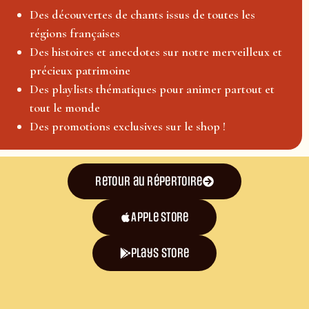
Des découvertes de chants issus de toutes les
régions françaises
Des histoires et anecdotes sur notre merveilleux et
précieux patrimoine
Des playlists thématiques pour animer partout et
tout le monde
Des promotions exclusives sur le shop !
Retour au répertoire
Apple Store
plays store