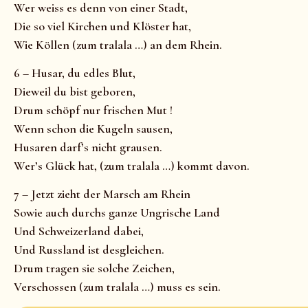
Wer weiss es denn von einer Stadt,
Die so viel Kirchen und Klöster hat,
Wie Köllen (zum tralala …) an dem Rhein.
6 – Husar, du edles Blut,
Dieweil du bist geboren,
Drum schöpf nur frischen Mut !
Wenn schon die Kugeln sausen,
Husaren darf’s nicht grausen.
Wer’s Glück hat, (zum tralala …) kommt davon.
7 – Jetzt zieht der Marsch am Rhein
Sowie auch durchs ganze Ungrische Land
Und Schweizerland dabei,
Und Russland ist desgleichen.
Drum tragen sie solche Zeichen,
Verschossen (zum tralala …) muss es sein.