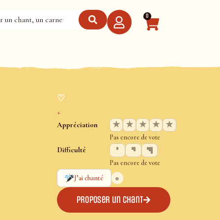
0
♡
+
★
★
★
★
★
Appréciation
Pas encore de vote
Difficulté
Pas encore de vote
0
J’ai chanté
Proposer un chant