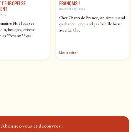
 L’EUROPE) SE
FRANÇAIS !
ENT
novembre 27, 2025
2025
Chez Chants de France, on aime quand
nnaître Noël par ses
ça chante… et quand ça s’habille bien :
pin, bougies, crèche —
avec Le Chic
 les **chants** qui
Lire la suite »
Abonnez-vous et découvrez :