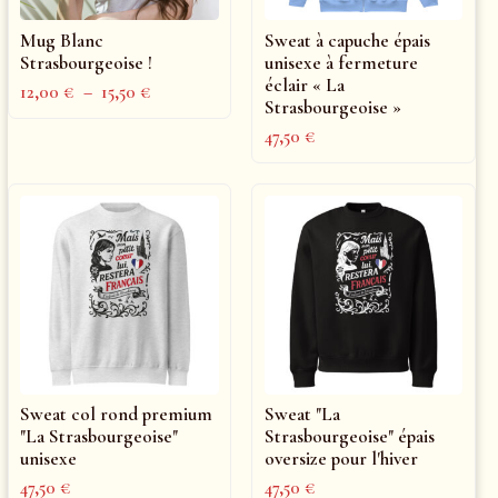
Mug Blanc
Sweat à capuche épais
Strasbourgeoise !
unisexe à fermeture
éclair « La
12,00
€
–
15,50
€
Strasbourgeoise »
47,50
€
Sweat col rond premium
Sweat "La
"La Strasbourgeoise"
Strasbourgeoise" épais
unisexe
oversize pour l'hiver
47,50
€
47,50
€