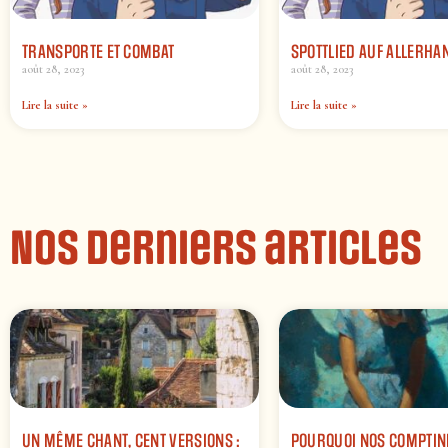
TRANSPORTE ET COMBAT
SPOTTLIED AUF ALLERHA
août 28, 2023
août 28, 2023
Lire la suite »
Lire la suite »
Nos derniers articles
UN MÊME CHANT, CENT VERSIONS :
POURQUOI NOS COMPTIN