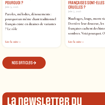
POURQUOI ?
FRANÇAISES SONT-ELLES 
CRUELLES ?
juin 9, 2026
juin 7, 2026
Paroles, mélodies, dénouements :
Naufrages, loups, morts vi
pourquoi un même chant traditionnel
Derrière leur douceur, les
français existe en dizaines de variantes
françaises cachent des histo
? Le rôle
sombres. Voici pourquoi. O
Lire la suite »
Lire la suite »
Nos articles
La newsletter du