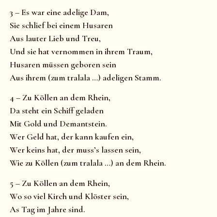
3 – Es war eine adelige Dam,
Sie schlief bei einem Husaren
Aus lauter Lieb und Treu,
Und sie hat vernommen in ihrem Traum,
Husaren müssen geboren sein
Aus ihrem (zum tralala …) adeligen Stamm.
4 – Zu Köllen an dem Rhein,
Da steht ein Schiff geladen
Mit Gold und Demantstein.
Wer Geld hat, der kann kaufen ein,
Wer keins hat, der muss’s lassen sein,
Wie zu Köllen (zum tralala …) an dem Rhein.
5 – Zu Köllen an dem Rhein,
Wo so viel Kirch und Klöster sein,
As Tag im Jahre sind.