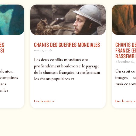
ES
CHANTS DES GUERRES MONDIALES
CHANTS DE
SI
FRANCE (ET
mai 21, 2026
RASSEMBL
Les deux conflits mondiaux ont
décembre 16, 
profondément bouleversé le paysage
olentes…
On croit co
de la chanson française, transformant
 comptines
images — sa
les chants populaires et
ires
mais ce sont
n les
Lire la suite »
Lire la suite »