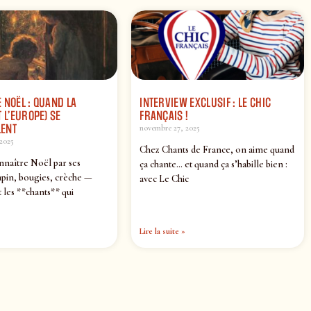
 NOËL : QUAND LA
INTERVIEW EXCLUSIF : LE CHIC
 L’EUROPE) SE
FRANÇAIS !
ENT
novembre 27, 2025
2025
Chez Chants de France, on aime quand
nnaître Noël par ses
ça chante… et quand ça s’habille bien :
pin, bougies, crèche —
avec Le Chic
 les **chants** qui
Lire la suite »