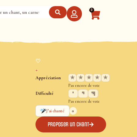
0
♡
+
★
★
★
★
★
Appréciation
Pas encore de vote
Difficulté
Pas encore de vote
0
J’ai chanté
Proposer un chant