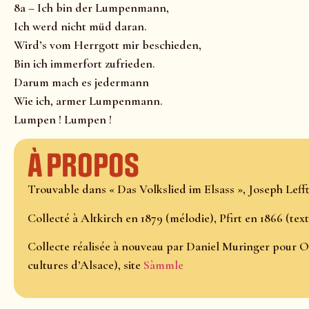
8a – Ich bin der Lumpenmann,
Ich werd nicht müd daran.
Wird’s vom Herrgott mir beschieden,
Bin ich immerfort zufrieden.
Darum mach es jedermann
Wie ich, armer Lumpenmann.
Lumpen ! Lumpen !
À propos
Trouvable dans « Das Volkslied im Elsass », Joseph Lefftz
Collecté à Altkirch en 1879 (mélodie), Pfirt en 1866 (text
Collecte réalisée à nouveau par Daniel Muringer pour O
cultures d’Alsace), site
Sàmmle