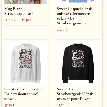
Mug Blanc
Sweat à capuche épais
Strasbourgeoise !
unisexe à fermeture
éclair « La
12,00
€
–
15,50
€
Strasbourgeoise »
47,50
€
Sweat col rond premium
Sweat "La
"La Strasbourgeoise"
Strasbourgeoise" épais
unisexe
oversize pour l'hiver
47,50
€
47,50
€