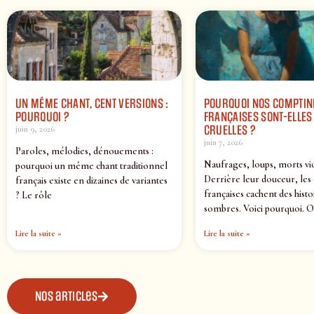
UN MÊME CHANT, CENT VERSIONS :
POURQUOI NOS COMPTIN
POURQUOI ?
FRANÇAISES SONT-ELLES 
CRUELLES ?
juin 9, 2026
juin 7, 2026
Paroles, mélodies, dénouements :
Naufrages, loups, morts vi
pourquoi un même chant traditionnel
Derrière leur douceur, les
français existe en dizaines de variantes
françaises cachent des histo
? Le rôle
sombres. Voici pourquoi. O
Lire la suite »
Lire la suite »
Nos articles