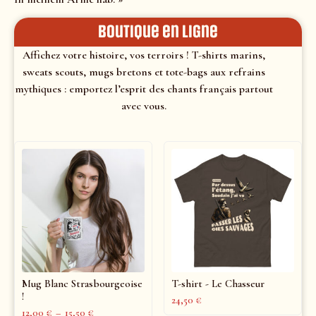
Boutique en ligne
Affichez votre histoire, vos terroirs ! T-shirts marins,
sweats scouts, mugs bretons et tote-bags aux refrains
mythiques : emportez l’esprit des chants français partout
avec vous.
Mug Blanc Strasbourgeoise
T-shirt - Le Chasseur
!
24,50
€
12,00
€
–
15,50
€