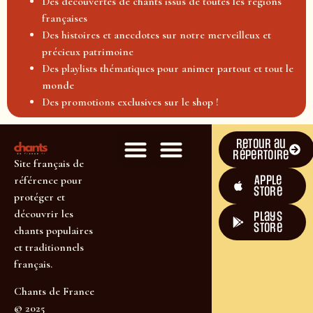
Des découvertes de chants issus de toutes les régions
françaises
Des histoires et anecdotes sur notre merveilleux et
précieux patrimoine
Des playlists thématiques pour animer partout et tout le
monde
Des promotions exclusives sur le shop !
Retour au
répertoire
Site français de
Apple
référence pour
Store
protéger et
découvrir les
plays
store
chants populaires
et traditionnels
français.
Chants de France
© 2025