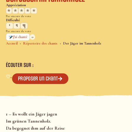
Appréciation
★
★
★
★
★
Pas encore de vote
Difficulté
Pas encore de vote
0
J’ai chanté
Accueil
Répertoire des chants
Der Jäger im Tannenholz
ÉCOUTER SUR :
♡
+
Proposer un chant
1 – Es wollt ein Jäger jagen
Im grünen Tannenholz.
Da begegnet ihm auf der Reise