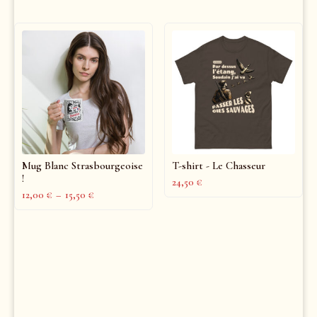
Mug Blanc Strasbourgeoise
T-shirt - Le Chasseur
!
24,50
€
12,00
€
–
15,50
€