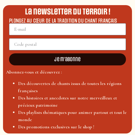
La newsletter du terroir !
PLONGEZ AU CŒUR DE LA TRADITION DU CHANT FRANÇAIS
Je m'abonne
Abonnez-vous et découvrez :
Des découvertes de chants issus de toutes les régions
françaises
Des histoires et anecdotes sur notre merveilleux et
précieux patrimoine
Des playlists thématiques pour animer partout et tout le
monde
Des promotions exclusives sur le shop !