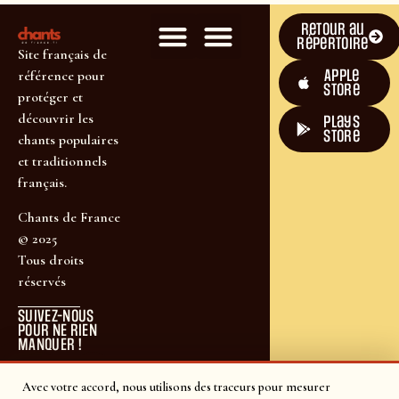
Retour au
répertoire
Site français de
Apple
référence pour
Store
protéger et
découvrir les
plays
store
chants populaires
et traditionnels
français.
Chants de France
© 2025
Tous droits
réservés
SUIVEZ-NOUS
POUR NE RIEN
MANQUER !
Avec votre accord, nous utilisons des traceurs pour mesurer