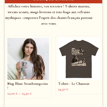
Affichez votre histoire, vos terroirs ! T-shirts marins,
sweats scouts, mugs bretons et tote-bags aux refrains
mythiques : emportez l’esprit des chants français partout
avec vous.
Mug Blanc Strasbourgeoise
T-shirt - Le Chasseur
!
24,50
€
12,00
€
–
15,50
€