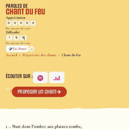
PAROLES DE
Chant du feu
Appréciation
★
★
★
★
★
Pas encore de vote
Difficulté
Pas encore de vote
0
J’ai chanté
Accueil
Répertoire des chants
Chant du feu
ÉCOUTER SUR :
♡
+
Proposer un chant
1 – Nuit dont l’ombre aux plaines tombe,