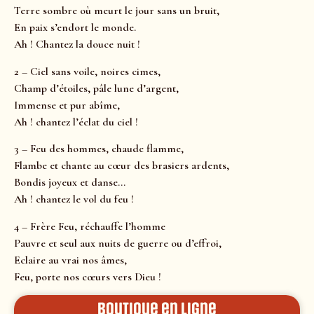
Terre sombre où meurt le jour sans un bruit,
En paix s’endort le monde.
Ah ! Chantez la douce nuit !
2 – Ciel sans voile, noires cimes,
Champ d’étoiles, pâle lune d’argent,
Immense et pur abîme,
Ah ! chantez l’éclat du ciel !
3 – Feu des hommes, chaude flamme,
Flambe et chante au cœur des brasiers ardents,
Bondis joyeux et danse…
Ah ! chantez le vol du feu !
4 – Frère Feu, réchauffe l’homme
Pauvre et seul aux nuits de guerre ou d’effroi,
Eclaire au vrai nos âmes,
Feu, porte nos cœurs vers Dieu !
Boutique en ligne