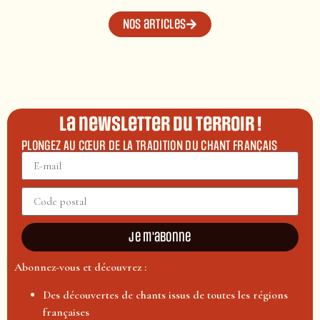
Nos articles
La newsletter du terroir !
PLONGEZ AU CŒUR DE LA TRADITION DU CHANT FRANÇAIS
Je m'abonne
Abonnez-vous et découvrez :
Des découvertes de chants issus de toutes les régions
françaises