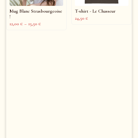
Mug Blanc Strasbourgeoise
T-shirt - Le Chasseur
!
24,50
€
12,00
€
–
15,50
€