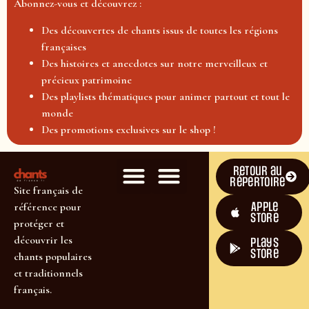
Abonnez-vous et découvrez :
Des découvertes de chants issus de toutes les régions
françaises
Des histoires et anecdotes sur notre merveilleux et
précieux patrimoine
Des playlists thématiques pour animer partout et tout le
monde
Des promotions exclusives sur le shop !
Retour au
répertoire
Site français de
Apple
référence pour
Store
protéger et
découvrir les
plays
store
chants populaires
et traditionnels
français.