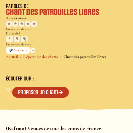
PAROLES DE
Chant des patrouilles libres
Appréciation
★
★
★
★
★
Pas encore de vote
Difficulté
Pas encore de vote
0
J’ai chanté
Accueil
Répertoire des chants
Chant des patrouilles libres
ÉCOUTER SUR :
♡
+
Proposer un chant
(Refrain) Venues de tous les coins de France