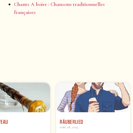
Chants A boire : Chansons traditionnelles
françaises
VEAU
RÄUBERLIED
août 28, 2023