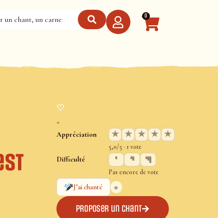
0
♡
+
★
★
★
★
★
Appréciation
5,0/5 · 1 vote
est
Difficulté
Pas encore de vote
0
J’ai chanté
Proposer un chant