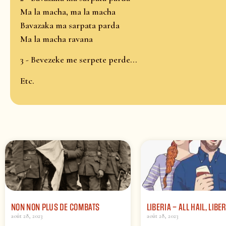
Ma la macha, ma la macha
Bavazaka ma sarpata parda
Ma la macha ravana
3 - Bevezeke me serpete perde...
Etc.
NON NON PLUS DE COMBATS
LIBERIA – ALL HAIL, LIBE
août 28, 2023
août 28, 2023