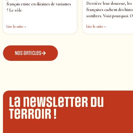
Derrière leur douceur, les
français existe en dizaines de variantes
françaises cachent des histo
? Le rôle
sombres. Voici pourquoi. O
Lire la suite »
Lire la suite »
Nos articles
La newsletter du
terroir !