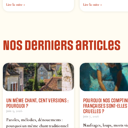
Lire la suite »
Lire la suite »
Nos derniers articles
UN MÊME CHANT, CENT VERSIONS :
POURQUOI NOS COMPTIN
POURQUOI ?
FRANÇAISES SONT-ELLES 
CRUELLES ?
juin 9, 2026
juin 7, 2026
Paroles, mélodies, dénouements :
Naufrages, loups, morts vi
pourquoi un même chant traditionnel