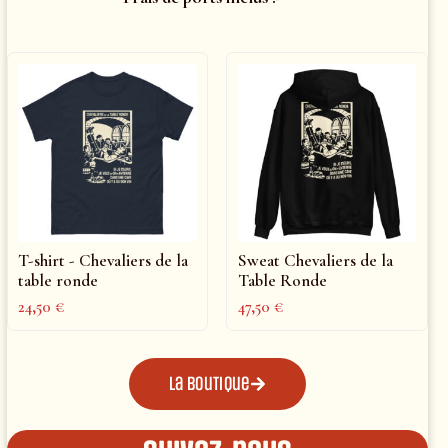
T-shirt - Chevaliers de la
Sweat Chevaliers de la
table ronde
Table Ronde
24,50
€
47,50
€
La boutique