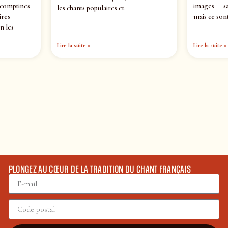
 comptines
images — sa
les chants populaires et
ires
mais ce sont
n les
Lire la suite »
Lire la suite »
PLONGEZ AU CŒUR DE LA TRADITION DU CHANT FRANÇAIS