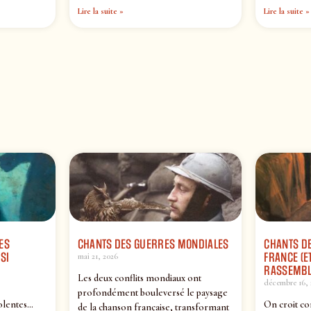
Lire la suite »
Lire la suite »
ES
CHANTS DES GUERRES MONDIALES
CHANTS DE
SI
FRANCE (ET
mai 21, 2026
RASSEMBL
Les deux conflits mondiaux ont
décembre 16, 
profondément bouleversé le paysage
olentes…
On croit co
de la chanson française, transformant