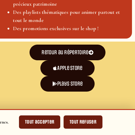
précieux patrimoine
Des playlists thématiques pour animer partout et
tout le monde
Des promotions exclusives sur le shop !
Retour au répertoire
Apple Store
plays store
Tout accepter
Tout refuser
rnes.