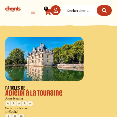
Panneau de gestion des cookies
0
PAROLES DE
Adieux à la Touraine
Appréciation
★
★
★
★
★
Pas encore de vote
Difficulté