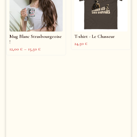
Mug Blanc Strasbourgeoise
T-shirt - Le Chasseur
!
24,50
€
12,00
€
–
15,50
€