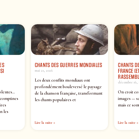
ES
CHANTS DES GUERRES MONDIALES
CHANTS DE
SI
FRANCE (ET
mai 21, 2026
RASSEMBL
Les deux conflits mondiaux ont
décembre 16, 
profondément bouleversé le paysage
olentes…
On croit co
de la chanson française, transformant
 comptines
images — sa
les chants populaires et
ires
mais ce sont
n les
Lire la suite »
Lire la suite »