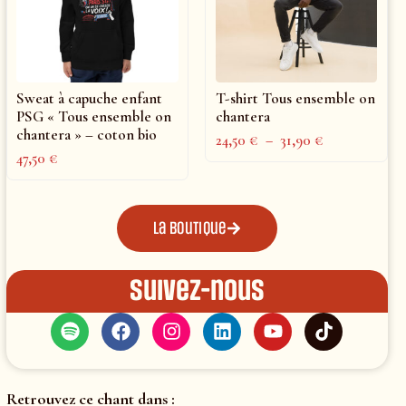
Sweat à capuche enfant
T-shirt Tous ensemble on
PSG « Tous ensemble on
chantera
chantera » – coton bio
24,50
€
–
31,90
€
47,50
€
La boutique
Suivez-nous
Retrouvez ce chant dans :