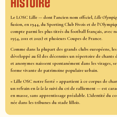
Histoire
Le LOSC Lille — dont l’ancien nom officiel,
Lille Olympiq
fusion, en 1944, du Sporting Club Fivois et de l’Olympiq
compte parmi les plus titrés du football français, avec
1954, 2011 et 2021) et plusieurs Coupes de France.
Comme dans la plupart des grands clubs européens, les
développé au fil des décennies un répertoire de chants d
et anonymes naissent spontanément dans les virages, se 
forme vivante de patrimoine populaire urbain.
« Lille OSC notre fierté » appartient à ce corpus de ch
un refrain en
la la la
suivi du cri de ralliement — est cara
en masse, sans apprentissage préalable. L’identité du com
née dans les tribunes du stade lillois.