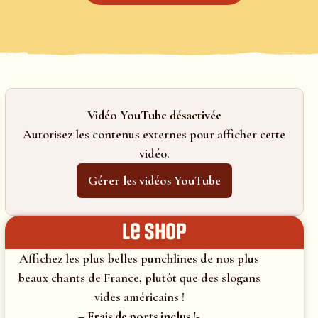
Vidéo YouTube désactivée
Autorisez les contenus externes pour afficher cette
vidéo.
Gérer les vidéos YouTube
le shop
Affichez les plus belles punchlines de nos plus
beaux chants de France, plutôt que des slogans
vides américains !
– Frais de ports inclus !-