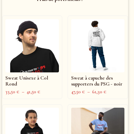
Sweat Unisexe à Col
Sweat à capuche des
Rond
supporters du PSG - noir
33,50
€
–
41,50
€
47,50
€
–
61,30
€