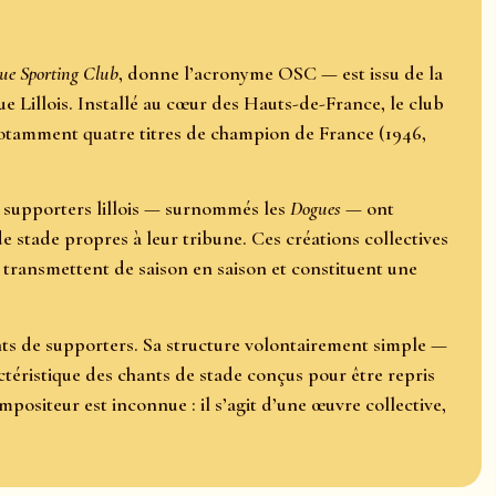
ue Sporting Club
, donne l’acronyme OSC — est issu de la
ue Lillois. Installé au cœur des Hauts-de-France, le club
 notamment quatre titres de champion de France (1946,
 supporters lillois — surnommés les
Dogues
— ont
e stade propres à leur tribune. Ces créations collectives
transmettent de saison en saison et constituent une
ants de supporters. Sa structure volontairement simple —
ctéristique des chants de stade conçus pour être repris
positeur est inconnue : il s’agit d’une œuvre collective,