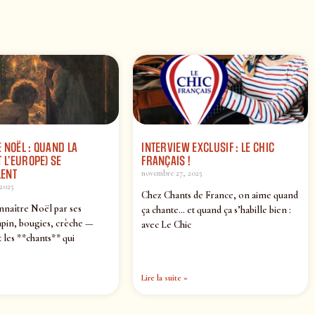
 NOËL : QUAND LA
INTERVIEW EXCLUSIF : LE CHIC
 L’EUROPE) SE
FRANÇAIS !
ENT
novembre 27, 2025
2025
Chez Chants de France, on aime quand
nnaître Noël par ses
ça chante… et quand ça s’habille bien :
pin, bougies, crèche —
avec Le Chic
 les **chants** qui
Lire la suite »