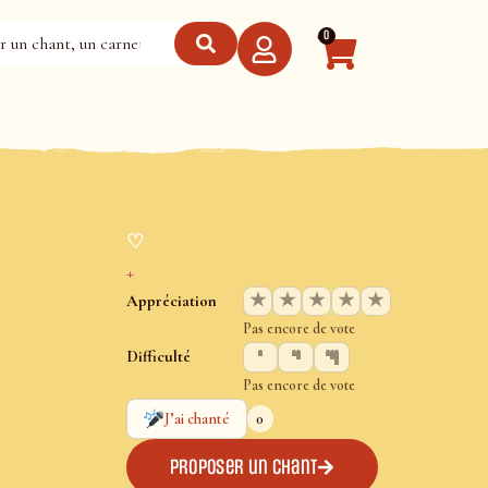
0
♡
+
★
★
★
★
★
Appréciation
Pas encore de vote
Difficulté
Pas encore de vote
0
J’ai chanté
Proposer un chant