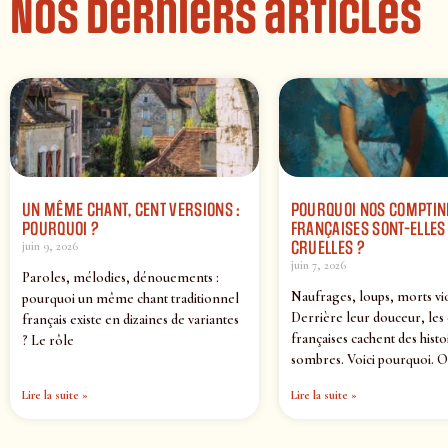
Nos derniers articles
UN MÊME CHANT, CENT VERSIONS :
POURQUOI NOS COMPTIN
POURQUOI ?
FRANÇAISES SONT-ELLES 
CRUELLES ?
juin 9, 2026
juin 7, 2026
Paroles, mélodies, dénouements :
Naufrages, loups, morts vi
pourquoi un même chant traditionnel
Derrière leur douceur, les
français existe en dizaines de variantes
françaises cachent des histo
? Le rôle
sombres. Voici pourquoi. O
Lire la suite »
Lire la suite »