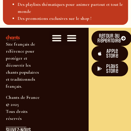
Des playlists thématiques pour animer partout et tout le
monde
Des promotions exclusives sur le shop !
Retour au
répertoire
Site français de
Apple
référence pour
Store
protéger et
découvrir les
plays
store
chants populaires
et traditionnels
français.
Chants de France
© 2025
Tous droits
réservés
SUIVEZ-NOUS