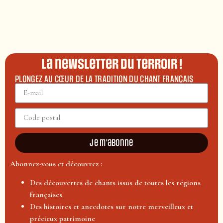
La newsletter du terroir !
PLONGEZ AU CŒUR DE LA TRADITION DU CHANT FRANÇAIS
Je m'abonne
Abonnez-vous et découvrez :
Des découvertes de chants issus de toutes les régions
françaises
Des histoires et anecdotes sur notre merveilleux et
précieux patrimoine