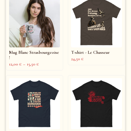
Mug Blanc Strasbourgeoise
T-shirt - Le Chasseur
!
24,50
€
12,00
€
–
15,50
€