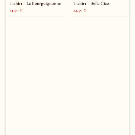
T-shirt - La Bourguignonne
T-shirt - Bella Ciao
24,50
€
24,50
€