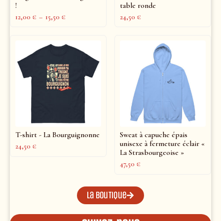
!
table ronde
12,00
€
–
15,50
€
24,50
€
T-shirt - La Bourguignonne
Sweat à capuche épais
unisexe à fermeture éclair «
24,50
€
La Strasbourgeoise »
47,50
€
La boutique