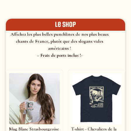
le shop
Affichez les plus belles punchlines de nos plus beaux
chants de France, plutôt que des slogans vides
américains !
– Frais de ports inclus !-
Mug Blanc Strasbourgeoise
T-shirt - Chevaliers de la