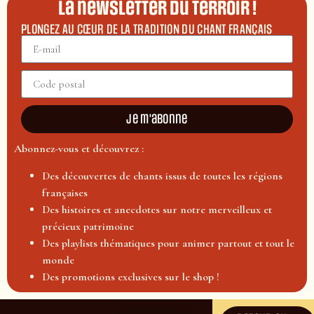
La newsletter du terroir !
PLONGEZ AU CŒUR DE LA TRADITION DU CHANT FRANÇAIS
Je m'abonne
Abonnez-vous et découvrez :
Des découvertes de chants issus de toutes les régions
françaises
Des histoires et anecdotes sur notre merveilleux et
précieux patrimoine
Des playlists thématiques pour animer partout et tout le
monde
Des promotions exclusives sur le shop !