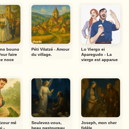
a no bouno
Péti Vilatzé - Amour
Lo Viergo ei
our faire
du village.
Aparegudo - La
e noce
vierge est apparue
tzour mé
Soulevez-vous,
Joseph, mon cher
i -
beau pastoureau
fidèle