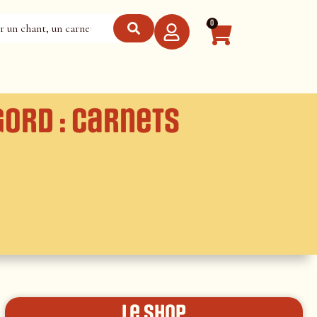
0
gord : carnets
le shop