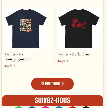
T-shirt - La
T-shirt - Bella Ciao
Bourguignonne
24,50
€
24,50
€
La boutique
Suivez-nous