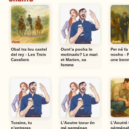
Obal tra lou castel
Ount’a pocha lo
Per né f
del rey - Les Trois
motinado? Le mari
nocho - P
Cavaliers
et Marion, sa
une bonn
femme
Turaine, tu
L’Aoutre tzour én
L’Aoutré 
n’entreras
mé perménan
pérménab