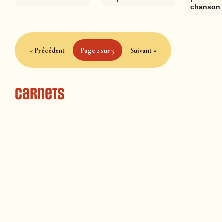
chanson 
« Précédent
Page 2 sur 3
Suivant »
Carnets