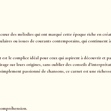
cœur des mélodies qui ont marqué cette époque riche en créati
ulaires ou issues de courants contemporains, qui continuent à a
t est le complice idéal pour ceux qui aspirent à découvrir et 
clairage sur leurs origines, sans oublier des conseils d’interp
simplement passionné de chansons, ce carnet est une richesse 
 compréhension.