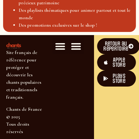
précieux patrimoine
Des playlists thématiques pour animer partout et tout le
monde
Des promotions exclusives sur le shop !
Retour au
répertoire
Site français de
Apple
référence pour
Store
protéger et
découvrir les
plays
store
chants populaires
et traditionnels
français.
Chants de France
© 2025
Tous droits
réservés