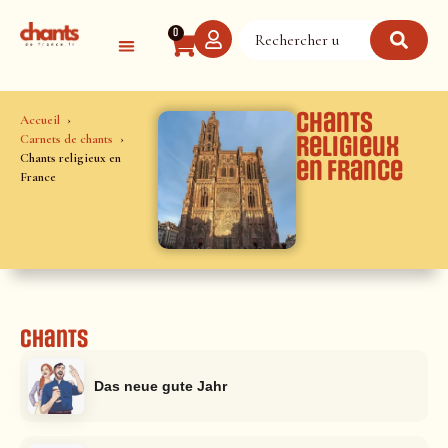
Panneau de gestion des cookies
0
Chants
Accueil
Carnets de chants
religieux
Chants religieux en
en France
France
Chants
Das neue gute Jahr