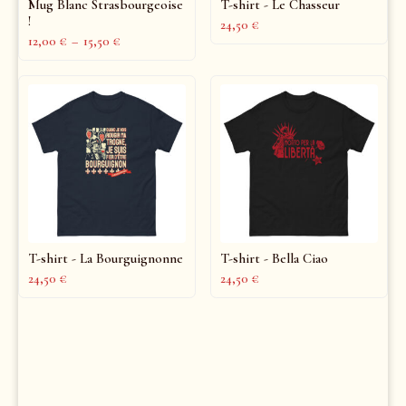
Mug Blanc Strasbourgeoise
T-shirt - Le Chasseur
!
24,50
€
12,00
€
–
15,50
€
T-shirt - La Bourguignonne
T-shirt - Bella Ciao
24,50
€
24,50
€