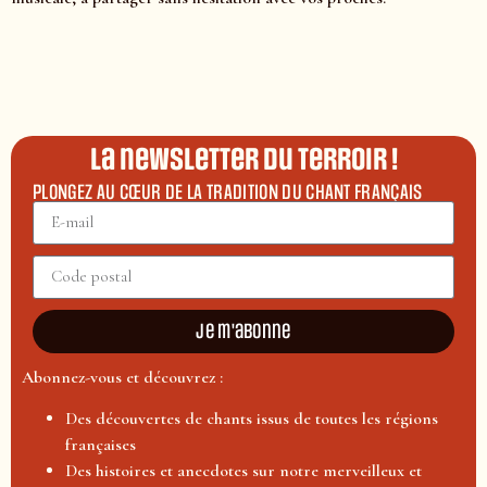
La newsletter du terroir !
PLONGEZ AU CŒUR DE LA TRADITION DU CHANT FRANÇAIS
Je m'abonne
Abonnez-vous et découvrez :
Des découvertes de chants issus de toutes les régions
françaises
Des histoires et anecdotes sur notre merveilleux et