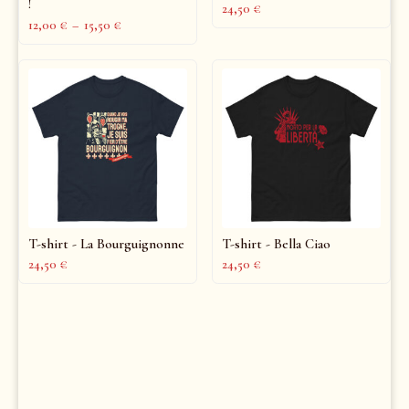
!
24,50
€
12,00
€
–
15,50
€
T-shirt - La Bourguignonne
T-shirt - Bella Ciao
24,50
€
24,50
€