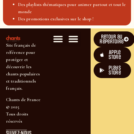
Des playlists thématiques pour animer partout et tout le
monde
Des promotions exclusives sur le shop !
Retour au
répertoire
Site français de
Apple
référence pour
Store
protéger et
découvrir les
plays
store
chants populaires
et traditionnels
français.
Chants de France
© 2025
Tous droits
réservés
SUIVEZ-NOUS