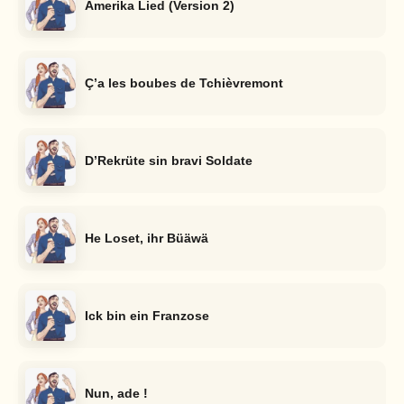
Amerika Lied (Version 2)
Ç’a les boubes de Tchièvremont
D’Rekrüte sin bravi Soldate
He Loset, ihr Büäwä
Ick bin ein Franzose
Nun, ade !