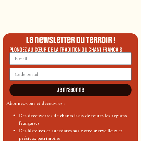
La newsletter du terroir !
PLONGEZ AU CŒUR DE LA TRADITION DU CHANT FRANÇAIS
Je m'abonne
Abonnez-vous et découvrez :
Des découvertes de chants issus de toutes les régions
françaises
Des histoires et anecdotes sur notre merveilleux et
précieux patrimoine