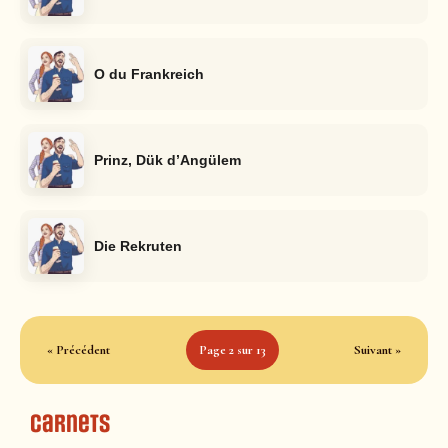
O du Frankreich
Prinz, Dük d’Angülem
Die Rekruten
« Précédent
Page 2 sur 13
Suivant »
Carnets