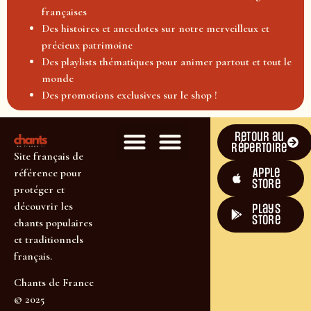
françaises
Des histoires et anecdotes sur notre merveilleux et
précieux patrimoine
Des playlists thématiques pour animer partout et tout le
monde
Des promotions exclusives sur le shop !
Retour au
répertoire
Site français de
Apple
référence pour
Store
protéger et
découvrir les
plays
store
chants populaires
et traditionnels
français.
Chants de France
© 2025