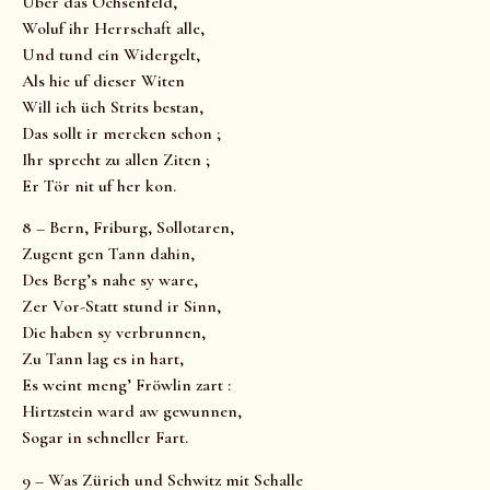
Über das Ochsenfeld,
Woluf ihr Herrschaft alle,
Und tund ein Widergelt,
Als hie uf dieser Witen
Will ich üch Strits bestan,
Das sollt ir mercken schon ;
Ihr sprecht zu allen Ziten ;
Er Tör nit uf her kon.
8 – Bern, Friburg, Sollotaren,
Zugent gen Tann dahin,
Des Berg’s nahe sy ware,
Zer Vor-Statt stund ir Sinn,
Die haben sy verbrunnen,
Zu Tann lag es in hart,
Es weint meng’ Fröwlin zart :
Hirtzstein ward aw gewunnen,
Sogar in schneller Fart.
9 – Was Zürich und Schwitz mit Schalle