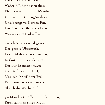
Das ir es als boslichen
Wider d’Eidg’nossen than ;
Die Strassen thun ihr b’rauben,
Und nemmet meng’m das sin.
Und bringt vil Herzen Pin,
Das Blut thun ihr verrehren
Wann es gut Frid soll sin.
4 – Ich trüw es wird gerochen
Der grosse Übermuth,
Der Frid der ist zerbrochen,
Es thut nimmermehr gut ;
Der Bär ist aufgewecket
Gar tieff us siner Hull,
Man sah ihn uf dem Brul :
Er ist noch unerschrocket,
Als ich die Warheit lul.
5 – Man hört Pfiffen und Trummen,
Ruch sah man sinen Muth,