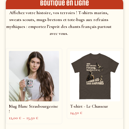
Boutique en ligne
Affichez votre histoire, vos terroirs ! T-shirts marins,
sweats scouts, mugs bretons et tote-bags aux refrains
mythiques : emportez l’esprit des chants français partout
avec vous.
Mug Blanc Strasbourgeoise
T-shirt - Le Chasseur
!
24,50
€
12,00
€
–
15,50
€