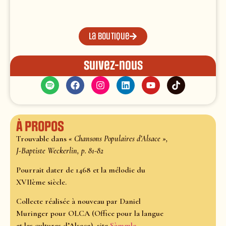
La boutique
Suivez-nous
À propos
Trouvable dans
« Chansons Populaires d’Alsace »,
J-Baptiste Weckerlin, p. 81-82
Pourrait dater de 1468 et la mélodie du
XVIIème siècle.
Collecte réalisée à nouveau par Daniel
Muringer pour OLCA (Office pour la langue
et les cultures d’Alsace), site
Sàmmle