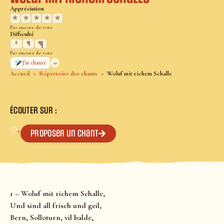
Appréciation
★
★
★
★
★
Pas encore de vote
Difficulté
Pas encore de vote
0
J’ai chanté
Accueil
Répertoire des chants
Woluf mit richem Schalle
ÉCOUTER SUR :
♡
+
Proposer un chant
1 – Woluf mit richem Schalle,
Und sind all frisch und geil,
Bern, Solloturn, vil balde,