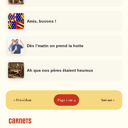
Amis, buvons !
Dès l’matin on prend la hotte
Ah que nos pères étaient heureux
« Précédent
Page 2 sur 4
Suivant »
Carnets