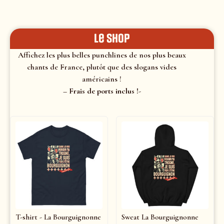
le shop
Affichez les plus belles punchlines de nos plus beaux
chants de France, plutôt que des slogans vides
américains !
– Frais de ports inclus !-
T-shirt - La Bourguignonne
Sweat La Bourguignonne