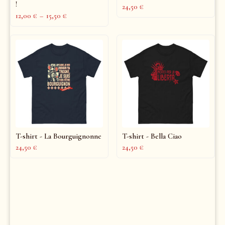
!
24,50
€
12,00
€
–
15,50
€
T-shirt - La Bourguignonne
T-shirt - Bella Ciao
24,50
€
24,50
€