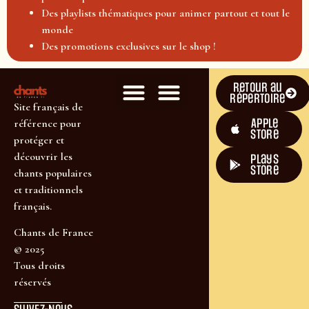
Des playlists thématiques pour animer partout et tout le
monde
Des promotions exclusives sur le shop !
Retour au
répertoire
Site français de
Apple
référence pour
Store
protéger et
découvrir les
plays
store
chants populaires
et traditionnels
français.
Chants de France
© 2025
Tous droits
réservés