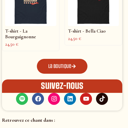
T-shirt - La
T-shirt - Bella Ciao
Bourguignonne
24,50
€
24,50
€
La boutique
Suivez-nous
Retrouvez ce chant dans :