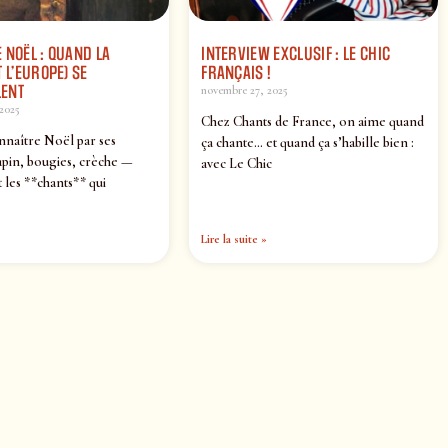
 NOËL : QUAND LA
INTERVIEW EXCLUSIF : LE CHIC
 L’EUROPE) SE
FRANÇAIS !
ENT
novembre 27, 2025
2025
Chez Chants de France, on aime quand
nnaître Noël par ses
ça chante… et quand ça s’habille bien :
pin, bougies, crèche —
avec Le Chic
 les **chants** qui
Lire la suite »