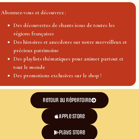
Abonnez-vous et découvrez :
Des découvertes de chants issus de toutes les
régions françaises
Des histoires et anecdotes sur notre merveilleux et
précieux patrimoine
Des playlists thématiques pour animer partout et
tout le monde
Des promotions exclusives sur le shop !
Retour au répertoire
Apple Store
plays store