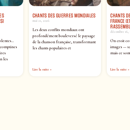
ES
CHANTS DES GUERRES MONDIALES
CHANTS DE
SI
FRANCE (ET
mai 21, 2026
RASSEMBL
Les deux conflits mondiaux ont
décembre 16, 
profondément bouleversé le paysage
olentes…
On croit co
de la chanson française, transformant
 comptines
images — sa
les chants populaires et
ires
mais ce sont
n les
Lire la suite »
Lire la suite »