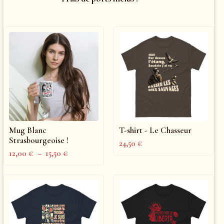
Mug Blanc
T-shirt - Le Chasseur
Strasbourgeoise !
24,50
€
12,00
€
–
15,50
€