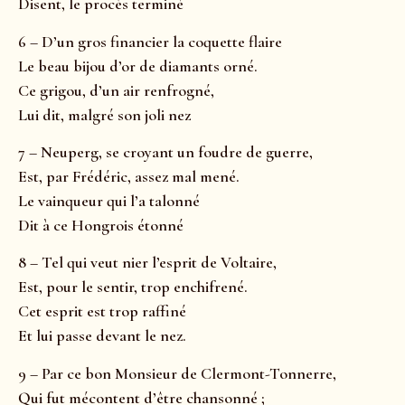
Disent, le procès terminé
6 – D’un gros financier la coquette flaire
Le beau bijou d’or de diamants orné.
Ce grigou, d’un air renfrogné,
Lui dit, malgré son joli nez
7 – Neuperg, se croyant un foudre de guerre,
Est, par Frédéric, assez mal mené.
Le vainqueur qui l’a talonné
Dit à ce Hongrois étonné
8 – Tel qui veut nier l’esprit de Voltaire,
Est, pour le sentir, trop enchifrené.
Cet esprit est trop raffiné
Et lui passe devant le nez.
9 – Par ce bon Monsieur de Clermont-Tonnerre,
Qui fut mécontent d’être chansonné ;