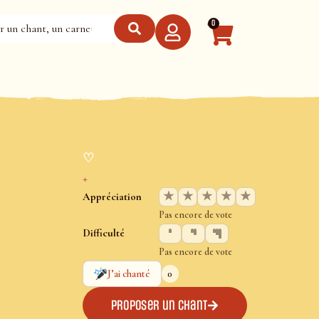
0
♡
+
★
★
★
★
★
Appréciation
Pas encore de vote
Difficulté
Pas encore de vote
0
J’ai chanté
Proposer un chant