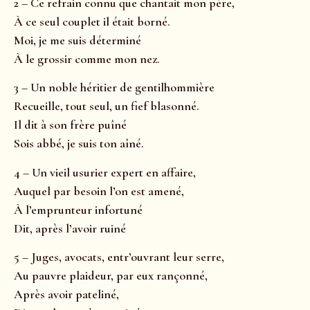
2 – Ce refrain connu que chantait mon père,
À ce seul couplet il était borné.
Moi, je me suis déterminé
À le grossir comme mon nez.
3 – Un noble héritier de gentilhommière
Recueille, tout seul, un fief blasonné.
Il dit à son frère puîné
Sois abbé, je suis ton aîné.
4 – Un vieil usurier expert en affaire,
Auquel par besoin l’on est amené,
À l’emprunteur infortuné
Dit, après l’avoir ruiné
5 – Juges, avocats, entr’ouvrant leur serre,
Au pauvre plaideur, par eux rançonné,
Après avoir pateliné,