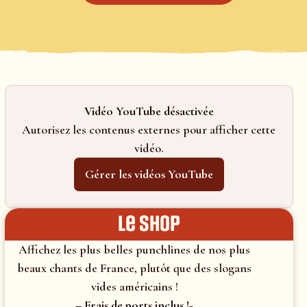
Vidéo YouTube désactivée
Autorisez les contenus externes pour afficher cette
vidéo.
Gérer les vidéos YouTube
le shop
Affichez les plus belles punchlines de nos plus
beaux chants de France, plutôt que des slogans
vides américains !
– Frais de ports inclus !-