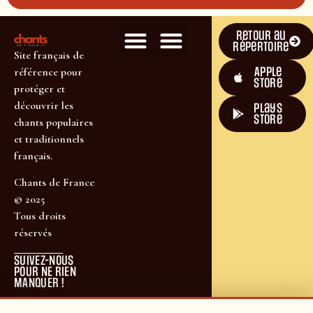
Retour au
répertoire
Site français de
Apple
référence pour
Store
protéger et
découvrir les
plays
store
chants populaires
et traditionnels
français.
Chants de France
© 2025
Tous droits
réservés
SUIVEZ-NOUS
POUR NE RIEN
MANQUER !