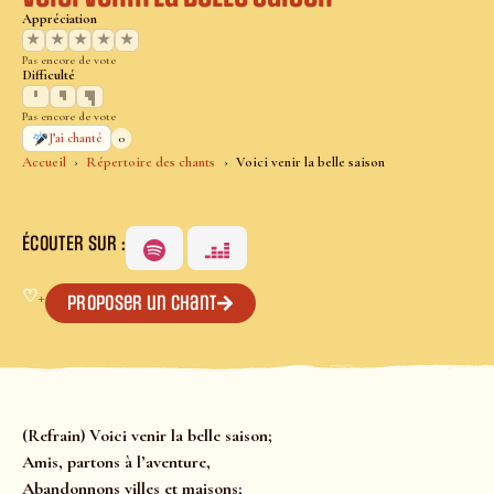
Appréciation
★
★
★
★
★
Pas encore de vote
Difficulté
Pas encore de vote
0
J’ai chanté
Accueil
Répertoire des chants
Voici venir la belle saison
ÉCOUTER SUR :
♡
+
Proposer un chant
(Refrain) Voici venir la belle saison;
Amis, partons à l’aventure,
Abandonnons villes et maisons;