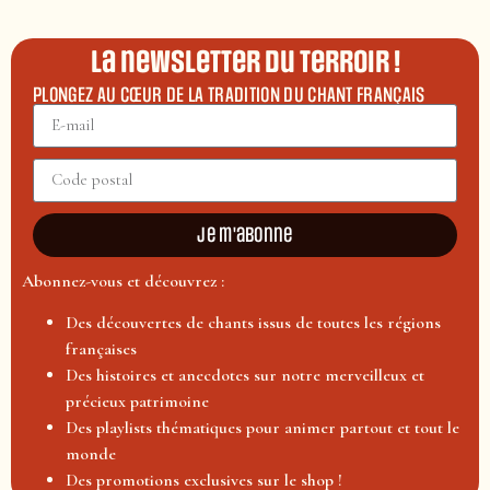
La newsletter du terroir !
PLONGEZ AU CŒUR DE LA TRADITION DU CHANT FRANÇAIS
Je m'abonne
Abonnez-vous et découvrez :
Des découvertes de chants issus de toutes les régions
françaises
Des histoires et anecdotes sur notre merveilleux et
précieux patrimoine
Des playlists thématiques pour animer partout et tout le
monde
Des promotions exclusives sur le shop !