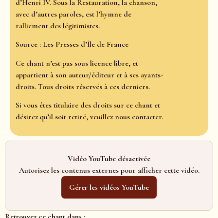
d’Henri IV. Sous la Restauration, la chanson,
avec d’autres paroles, est l’hymne de
ralliement des légitimistes.
Source : Les Presses d’Île de France
Ce chant n’est pas sous licence libre, et
appartient à son auteur/éditeur et à ses ayants-
droits. Tous droits réservés à ces derniers.
Si vous êtes titulaire des droits sur ce chant et
désirez qu’il soit retiré, veuillez nous contacter.
Vidéo YouTube désactivée
Autorisez les contenus externes pour afficher cette vidéo.
Gérer les vidéos YouTube
Retrouvez ce chant dans :