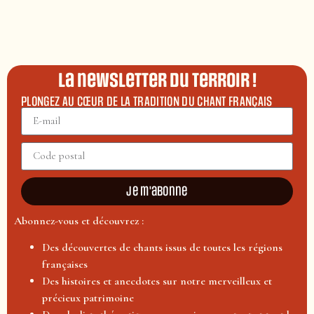
La newsletter du terroir !
PLONGEZ AU CŒUR DE LA TRADITION DU CHANT FRANÇAIS
Je m'abonne
Abonnez-vous et découvrez :
Des découvertes de chants issus de toutes les régions
françaises
Des histoires et anecdotes sur notre merveilleux et
précieux patrimoine