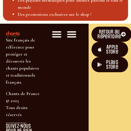
Des playlists thématiques pour animer partout et tout le
monde
Des promotions exclusives sur le shop !
Retour au
répertoire
Site français de
Apple
référence pour
Store
protéger et
découvrir les
plays
store
chants populaires
et traditionnels
français.
Chants de France
© 2025
Tous droits
réservés
SUIVEZ-NOUS
POUR NE RIEN