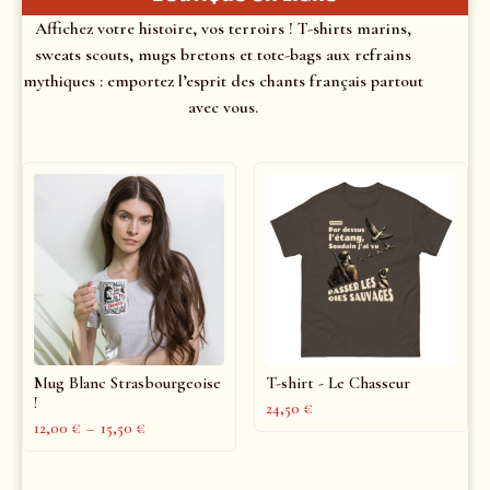
Affichez votre histoire, vos terroirs ! T-shirts marins,
sweats scouts, mugs bretons et tote-bags aux refrains
mythiques : emportez l’esprit des chants français partout
avec vous.
Mug Blanc Strasbourgeoise
T-shirt - Le Chasseur
!
24,50
€
12,00
€
–
15,50
€