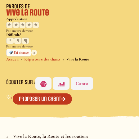
PAROLES DE
Vive la Route
Appréciation
★
★
★
★
★
Pas encore de vote
Difficulté
Pas encore de vote
0
J’ai chanté
Accueil
Répertoire des chants
Vive la Route
ÉCOUTER SUR :
Canto
♡
+
Proposer un chant
1 – Vive la Route, la Route et les routiers !