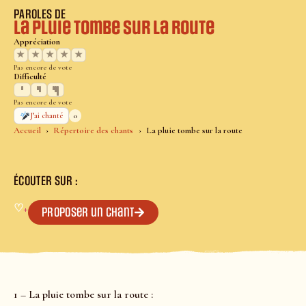
PAROLES DE
La pluie tombe sur la route
Appréciation
★
★
★
★
★
Pas encore de vote
Difficulté
Pas encore de vote
0
J’ai chanté
Accueil
Répertoire des chants
La pluie tombe sur la route
ÉCOUTER SUR :
♡
+
Proposer un chant
1 – La pluie tombe sur la route :