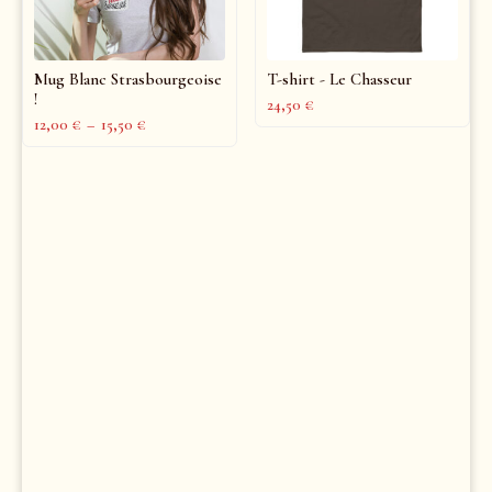
Mug Blanc Strasbourgeoise
T-shirt - Le Chasseur
!
24,50
€
12,00
€
–
15,50
€