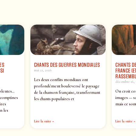
ES
CHANTS DES GUERRES MONDIALES
CHANTS DE
SI
FRANCE (ET
mai 21, 2026
RASSEMBL
Les deux conflits mondiaux ont
décembre 16, 
profondément bouleversé le paysage
olentes…
On croit co
de la chanson française, transformant
 comptines
images — sa
les chants populaires et
ires
mais ce sont
n les
Lire la suite »
Lire la suite »