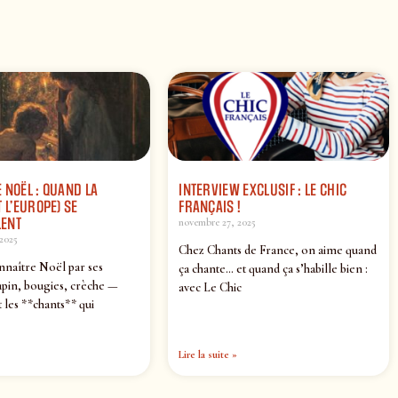
 NOËL : QUAND LA
INTERVIEW EXCLUSIF : LE CHIC
 L’EUROPE) SE
FRANÇAIS !
ENT
novembre 27, 2025
2025
Chez Chants de France, on aime quand
nnaître Noël par ses
ça chante… et quand ça s’habille bien :
pin, bougies, crèche —
avec Le Chic
 les **chants** qui
Lire la suite »