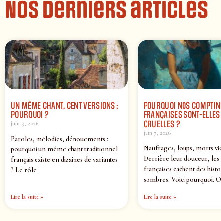
Nos derniers articles
UN MÊME CHANT, CENT VERSIONS :
POURQUOI NOS COMPTIN
POURQUOI ?
FRANÇAISES SONT-ELLES 
CRUELLES ?
juin 9, 2026
juin 7, 2026
Paroles, mélodies, dénouements :
Naufrages, loups, morts vi
pourquoi un même chant traditionnel
Derrière leur douceur, les
français existe en dizaines de variantes
françaises cachent des histo
? Le rôle
sombres. Voici pourquoi. O
Lire la suite »
Lire la suite »