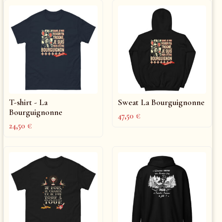
T-shirt - La
Sweat La Bourguignonne
Bourguignonne
47,50
€
24,50
€