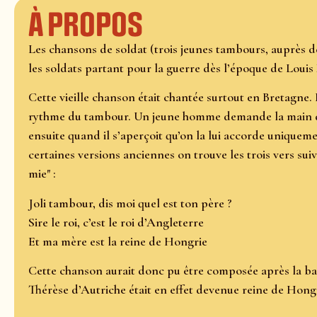
À propos
Les chansons de soldat (trois jeunes tambours, auprès 
les soldats partant pour la guerre dès l’époque de Louis 
Cette vieille chanson était chantée surtout en Bretagne. L
rythme du tambour. Un jeune homme demande la main de la
ensuite quand il s’aperçoit qu’on la lui accorde uniqueme
certaines versions anciennes on trouve les trois vers s
mie" :
Joli tambour, dis moi quel est ton père ?
Sire le roi, c’est le roi d’Angleterre
Et ma mère est la reine de Hongrie
Cette chanson aurait donc pu être composée après la bat
Thérèse d’Autriche était en effet devenue reine de Hong