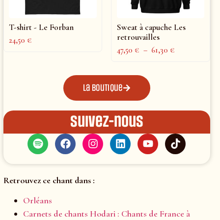
T-shirt - Le Forban
Sweat à capuche Les
retrouvailles
24,50
€
47,50
€
–
61,30
€
La boutique
Suivez-nous
Retrouvez ce chant dans :
Orléans
Carnets de chants Hodari : Chants de France à