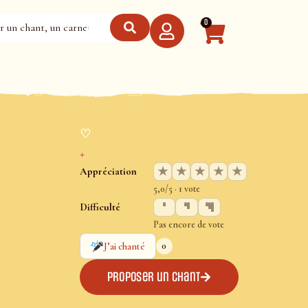
0
♡
+
★
★
★
★
★
Appréciation
5,0/5 · 1 vote
Difficulté
Pas encore de vote
0
J’ai chanté
Proposer un chant