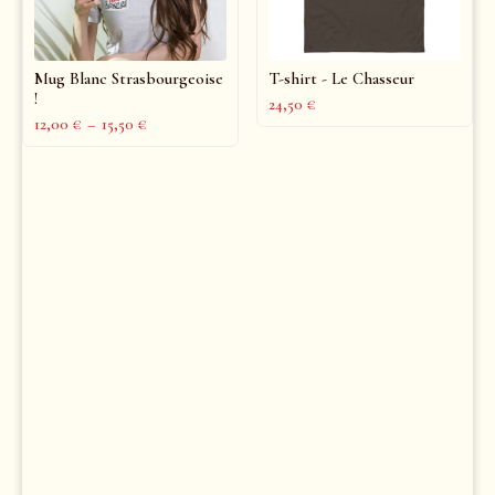
Mug Blanc Strasbourgeoise
T-shirt - Le Chasseur
!
24,50
€
12,00
€
–
15,50
€