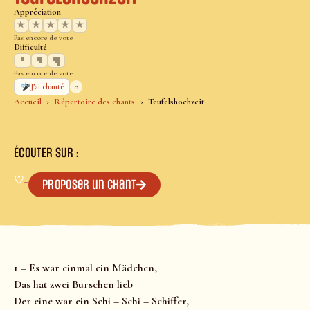
Appréciation
★
★
★
★
★
Pas encore de vote
Difficulté
Pas encore de vote
0
J’ai chanté
Accueil
Répertoire des chants
Teufelshochzeit
ÉCOUTER SUR :
♡
+
Proposer un chant
1 – Es war einmal ein Mädchen,
Das hat zwei Burschen lieb –
Der eine war ein Schi – Schi – Schiffer,