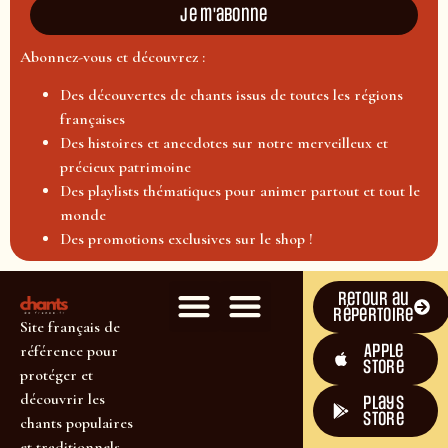
Je m'abonne
Abonnez-vous et découvrez :
Des découvertes de chants issus de toutes les régions
françaises
Des histoires et anecdotes sur notre merveilleux et
précieux patrimoine
Des playlists thématiques pour animer partout et tout le
monde
Des promotions exclusives sur le shop !
Retour au
répertoire
Site français de
Apple
référence pour
Store
protéger et
découvrir les
plays
store
chants populaires
et traditionnels