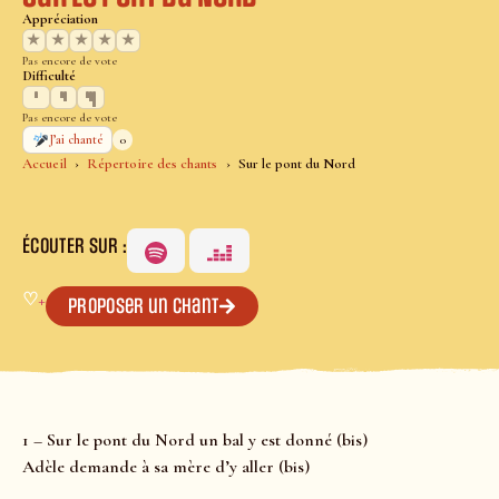
Appréciation
★
★
★
★
★
Pas encore de vote
Difficulté
Pas encore de vote
0
J’ai chanté
Accueil
Répertoire des chants
Sur le pont du Nord
ÉCOUTER SUR :
♡
+
Proposer un chant
1 – Sur le pont du Nord un bal y est donné (bis)
Adèle demande à sa mère d’y aller (bis)