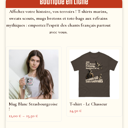
Boutique en ligne
Affichez votre histoire, vos terroirs ! T-shirts marins,
sweats scouts, mugs bretons et tote-bags aux refrains
mythiques : emportez l’esprit des chants français partout
avec vous.
Mug Blanc Strasbourgeoise
T-shirt - Le Chasseur
!
24,50
€
12,00
€
–
15,50
€