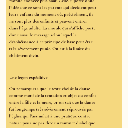
morale énoncée plus haut. Celle-ci porte donc
l’idée que ce sont les parents qui décident pour
leurs enfants du moment où, précisément, ils
ne sont plus des enfants et peuvent entrer
dans l’âge adulte. La morale qui s’affiche porte
donc aussi le message selon lequel la
désobéissance à ce principe de base peut être
très sévèrement punie. On est à la limite du
châtiment divin.
Une leçon expéditive
On remarquera que le texte choisit la danse
comme motif de la tentation et objet du conflit
entre la fille et la mère, or on sait que la danse
fut longtemps très sévèrement réprouvée par
l’église qui l’assimilait à une pratique contre
nature pour ne pas dire un tantinet diabolique.