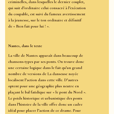
criminelles, dans lesquelles le dernier couplet,
qui suit d’ordinaire celui consacré à l’exécution
du coupable, est suivi du fameux avertissement
à la jeunesse, sur le ton ordinaire et définitif
de « Bien fait pour lui ! ».
Nantes, dans le texte
La ville de Nantes apparaît dans beaucoup de
chansons-types par ses ponts. On trouve donc
une certaine logique dans le fait qu’un grand
nombre de versions de La danseuse noyée
localisent l’action dans cette ville. D’autres
optent pour une géographie plus neutre en
plaçant le bal fatidique sur « le pont du Nord ».
Le poids historique et urbanistique des ponts
dans l’histoire de la ville offre donc un cadre
idéal pour placer l’action de ce drame. Pour