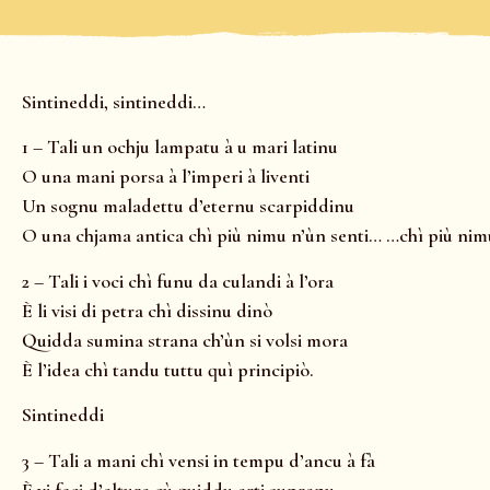
Sintineddi, sintineddi…
1 – Tali un ochju lampatu à u mari latinu
O una mani porsa à l’imperi à liventi
Un sognu maladettu d’eternu scarpiddinu
O una chjama antica chì più nimu n’ùn senti… …chì più nim
2 – Tali i voci chì funu da culandi à l’ora
È li visi di petra chì dissinu dinò
Quidda sumina strana ch’ùn si volsi mora
È l’idea chì tandu tuttu quì principiò.
Sintineddi
3 – Tali a mani chì vensi in tempu d’ancu à fà
È vi feci d’altura cù quiddu arti supranu,