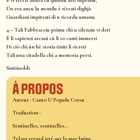
Ùn era ancu lu mondu è n’erati dighjà
Guardiani impitrati di u ricordu umanu.
4 – Tali l’abbracciu primu chì u silenziu vi deti
È li sapienzi arcani cù li so canti immersi
Di ciò chì ùn hè storia tiniti li sicreti
Tali una citadella chì a memoria persi.
Sintineddi
À propos
Auteur : Canto U Populu Corsu
Traduction :
Sentinelles, sentinelles…
Tel un regard jeté sur la mer latine