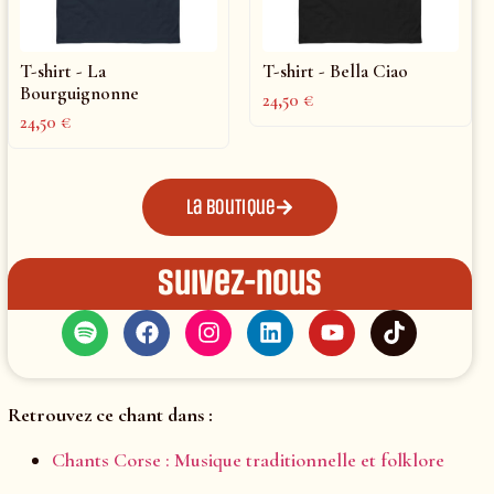
T-shirt - La
T-shirt - Bella Ciao
Bourguignonne
24,50
€
24,50
€
La boutique
Suivez-nous
Retrouvez ce chant dans :
Chants Corse : Musique traditionnelle et folklore