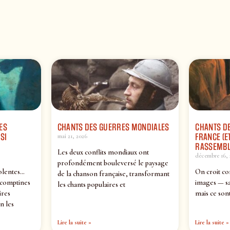
ES
CHANTS DES GUERRES MONDIALES
CHANTS DE
SI
FRANCE (ET
mai 21, 2026
RASSEMBL
Les deux conflits mondiaux ont
décembre 16, 
profondément bouleversé le paysage
olentes…
On croit co
de la chanson française, transformant
 comptines
images — sa
les chants populaires et
ires
mais ce sont
n les
Lire la suite »
Lire la suite »