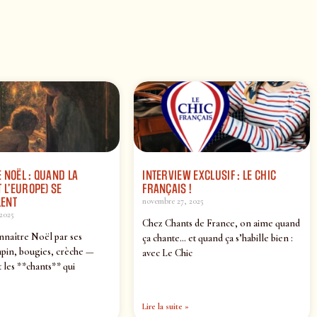
 NOËL : QUAND LA
INTERVIEW EXCLUSIF : LE CHIC
 L’EUROPE) SE
FRANÇAIS !
ENT
novembre 27, 2025
2025
Chez Chants de France, on aime quand
nnaître Noël par ses
ça chante… et quand ça s’habille bien :
pin, bougies, crèche —
avec Le Chic
 les **chants** qui
Lire la suite »