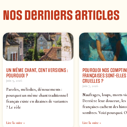
Nos derniers articles
UN MÊME CHANT, CENT VERSIONS :
POURQUOI NOS COMPTIN
POURQUOI ?
FRANÇAISES SONT-ELLES 
CRUELLES ?
juin 9, 2026
juin 7, 2026
Paroles, mélodies, dénouements :
Naufrages, loups, morts vi
pourquoi un même chant traditionnel
Derrière leur douceur, les
français existe en dizaines de variantes
françaises cachent des histo
? Le rôle
sombres. Voici pourquoi. O
Lire la suite »
Lire la suite »