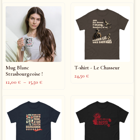
Mug Blanc
T-shirt - Le Chasseur
Strasbourgeoise !
24,50
€
12,00
€
–
15,50
€