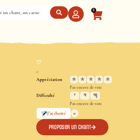
0
♡
+
★
★
★
★
★
Appréciation
Pas encore de vote
Difficulté
Pas encore de vote
0
J’ai chanté
Proposer un chant