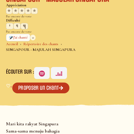
Appréciation
★
★
★
★
★
Pas encore de vote
Difficulté
Pas encore de vote
0
J’ai chanté
Accueil
Répertoire des chants
SINGAPOUR - MAJULAH SINGAPURA
ÉCOUTER SUR :
♡
+
Proposer un chant
Mari kita rakyat Singapura
Sama-sama menuju bahagia