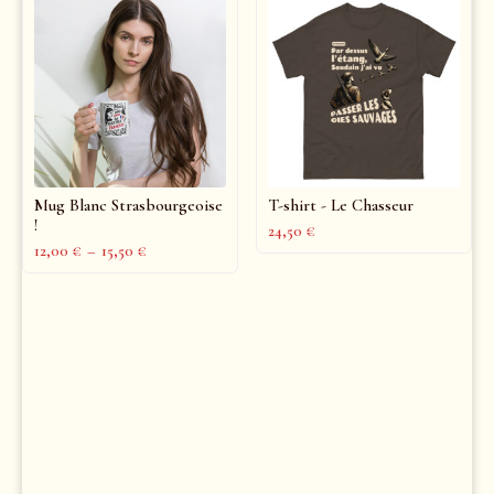
Mug Blanc Strasbourgeoise
T-shirt - Le Chasseur
!
24,50
€
12,00
€
–
15,50
€