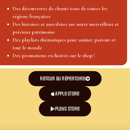
Des découvertes de chants issus de toutes les
régions françaises
Des histoires et anecdotes sur notre merveilleux et
précieux patrimoine
Des playlists thématiques pour animer partout et
tout le monde
Des promotions exclusives sur le shop !
Retour au répertoire
Apple Store
plays store