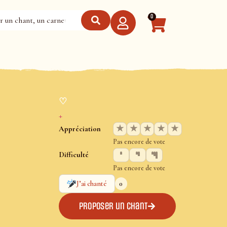
0
♡
+
★
★
★
★
★
Appréciation
Pas encore de vote
Difficulté
Pas encore de vote
0
J’ai chanté
Proposer un chant