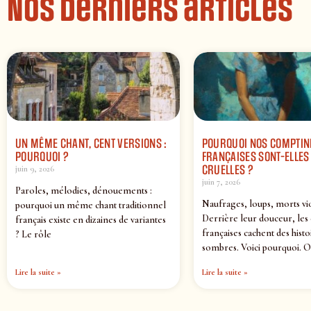
Nos derniers articles
UN MÊME CHANT, CENT VERSIONS :
POURQUOI NOS COMPTIN
POURQUOI ?
FRANÇAISES SONT-ELLES 
CRUELLES ?
juin 9, 2026
juin 7, 2026
Paroles, mélodies, dénouements :
Naufrages, loups, morts vi
pourquoi un même chant traditionnel
Derrière leur douceur, les
français existe en dizaines de variantes
françaises cachent des histo
? Le rôle
sombres. Voici pourquoi. O
Lire la suite »
Lire la suite »