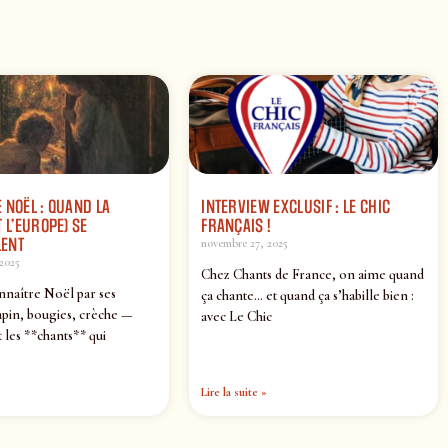
 NOËL : QUAND LA
INTERVIEW EXCLUSIF : LE CHIC
 L’EUROPE) SE
FRANÇAIS !
ENT
novembre 27, 2025
2025
Chez Chants de France, on aime quand
nnaître Noël par ses
ça chante… et quand ça s’habille bien :
pin, bougies, crèche —
avec Le Chic
 les **chants** qui
Lire la suite »