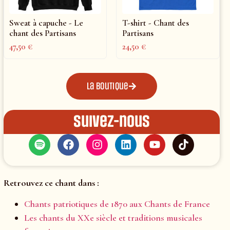
Sweat à capuche - Le
T-shirt - Chant des
chant des Partisans
Partisans
47,50
€
24,50
€
La boutique
Suivez-nous
Retrouvez ce chant dans :
Chants patriotiques de 1870 aux Chants de France
Les chants du XXe siècle et traditions musicales