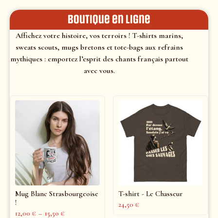
Boutique en ligne
Affichez votre histoire, vos terroirs ! T-shirts marins,
sweats scouts, mugs bretons et tote-bags aux refrains
mythiques : emportez l’esprit des chants français partout
avec vous.
Mug Blanc Strasbourgeoise
T-shirt - Le Chasseur
!
24,50
€
12,00
€
–
15,50
€