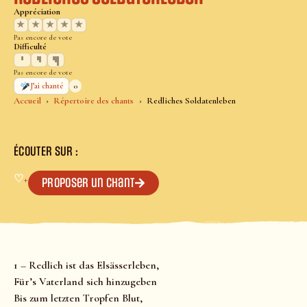
Appréciation
★
★
★
★
★
Pas encore de vote
Difficulté
Pas encore de vote
0
J’ai chanté
Accueil
Répertoire des chants
Redliches Soldatenleben
ÉCOUTER SUR :
♡
+
Proposer un chant
1 – Redlich ist das Elsässerleben,
Für’s Vaterland sich hinzugeben
Bis zum letzten Tropfen Blut,