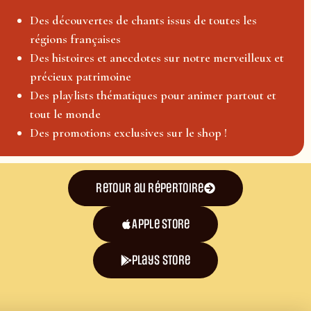
Des découvertes de chants issus de toutes les
régions françaises
Des histoires et anecdotes sur notre merveilleux et
précieux patrimoine
Des playlists thématiques pour animer partout et
tout le monde
Des promotions exclusives sur le shop !
Retour au répertoire
Apple Store
plays store