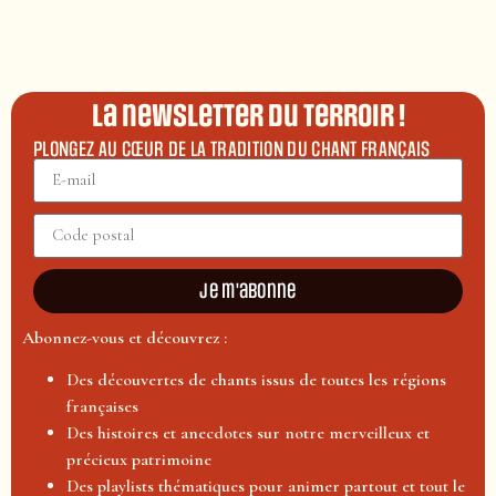
La newsletter du terroir !
PLONGEZ AU CŒUR DE LA TRADITION DU CHANT FRANÇAIS
Je m'abonne
Abonnez-vous et découvrez :
Des découvertes de chants issus de toutes les régions
françaises
Des histoires et anecdotes sur notre merveilleux et
précieux patrimoine
Des playlists thématiques pour animer partout et tout le