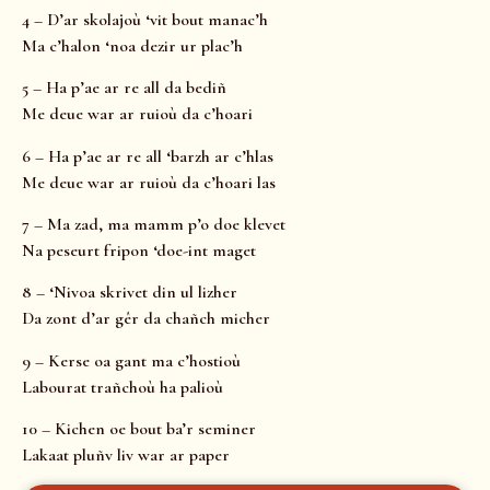
4 – D’ar skolajoù ‘vit bout manac’h
Ma c’halon ‘noa dezir ur plac’h
5 – Ha p’ae ar re all da bediñ
Me deue war ar ruioù da c’hoari
6 – Ha p’ae ar re all ‘barzh ar c’hlas
Me deue war ar ruioù da c’hoari las
7 – Ma zad, ma mamm p’o doe klevet
Na peseurt fripon ‘doe-int maget
8 – ‘Nivoa skrivet din ul lizher
Da zont d’ar gêr da chañch micher
9 – Kerse oa gant ma c’hostioù
Labourat trañchoù ha palioù
10 – Kichen oe bout ba’r seminer
Lakaat pluñv liv war ar paper