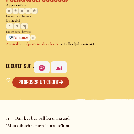
Appréciation
★
★
★
★
★
Pas encore de vote
Difficulté
Pas encore de vote
0
J’ai chanté
Accueil
Répertoire des chants
Polka (Joli coucou)
ÉCOUTER SUR :
♡
+
Proposer un chant
11 – Oan ket bet pell ba ti ma zad
‘Moa dibochet merc’h un oc’h mat