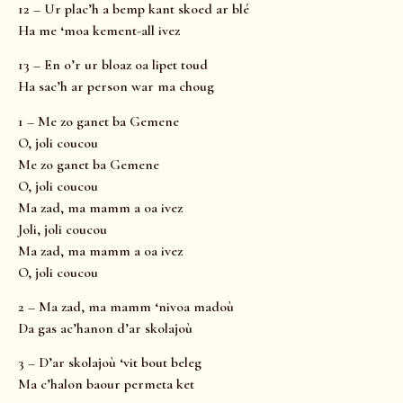
12 – Ur plac’h a bemp kant skoed ar blé
Ha me ‘moa kement-all ivez
13 – En o’r ur bloaz oa lipet toud
Ha sac’h ar person war ma choug
1 – Me zo ganet ba Gemene
O, joli coucou
Me zo ganet ba Gemene
O, joli coucou
Ma zad, ma mamm a oa ivez
Joli, joli coucou
Ma zad, ma mamm a oa ivez
O, joli coucou
2 – Ma zad, ma mamm ‘nivoa madoù
Da gas ac’hanon d’ar skolajoù
3 – D’ar skolajoù ‘vit bout beleg
Ma c’halon baour permeta ket