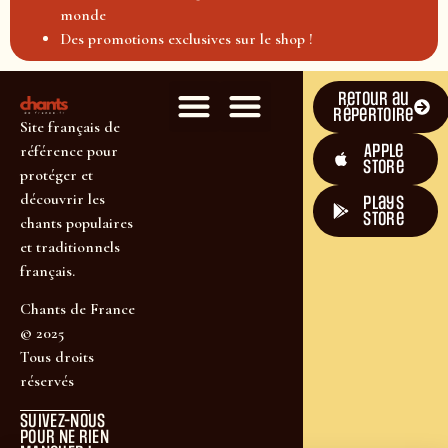
monde
Des promotions exclusives sur le shop !
Retour au
répertoire
Site français de
Apple
référence pour
Store
protéger et
découvrir les
plays
store
chants populaires
et traditionnels
français.
Chants de France
© 2025
Tous droits
réservés
SUIVEZ-NOUS
POUR NE RIEN