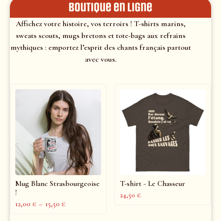
Boutique en ligne
Affichez votre histoire, vos terroirs ! T-shirts marins,
sweats scouts, mugs bretons et tote-bags aux refrains
mythiques : emportez l’esprit des chants français partout
avec vous.
Mug Blanc Strasbourgeoise
T-shirt - Le Chasseur
!
24,50
€
12,00
€
–
15,50
€