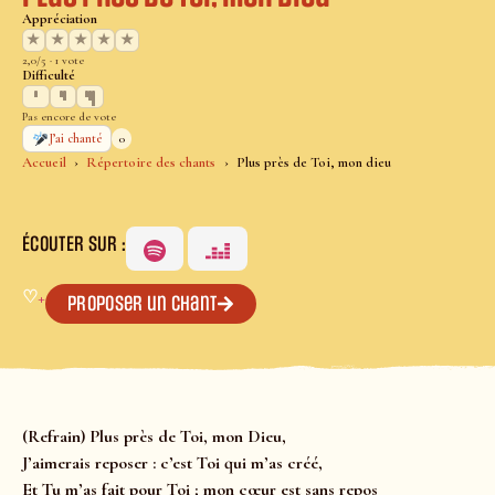
Appréciation
★
★
★
★
★
2,0/5 · 1 vote
Difficulté
Pas encore de vote
0
J’ai chanté
Accueil
Répertoire des chants
Plus près de Toi, mon dieu
ÉCOUTER SUR :
♡
+
Proposer un chant
(Refrain) Plus près de Toi, mon Dieu,
J’aimerais reposer : c’est Toi qui m’as créé,
Et Tu m’as fait pour Toi ; mon cœur est sans repos