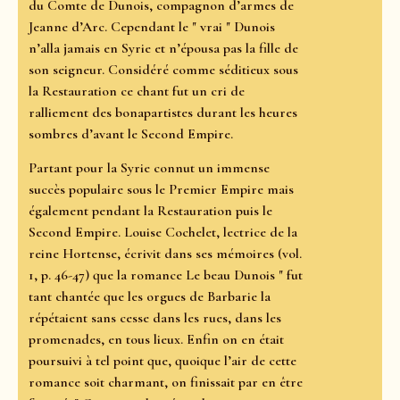
du Comte de Dunois, compagnon d’armes de
Jeanne d’Arc. Cependant le " vrai " Dunois
n’alla jamais en Syrie et n’épousa pas la fille de
son seigneur. Considéré comme séditieux sous
la Restauration ce chant fut un cri de
ralliement des bonapartistes durant les heures
sombres d’avant le Second Empire.
Partant pour la Syrie connut un immense
succès populaire sous le Premier Empire mais
également pendant la Restauration puis le
Second Empire. Louise Cochelet, lectrice de la
reine Hortense, écrivit dans ses mémoires (vol.
1, p. 46-47) que la romance Le beau Dunois " fut
tant chantée que les orgues de Barbarie la
répétaient sans cesse dans les rues, dans les
promenades, en tous lieux. Enfin on en était
poursuivi à tel point que, quoique l’air de cette
romance soit charmant, on finissait par en être