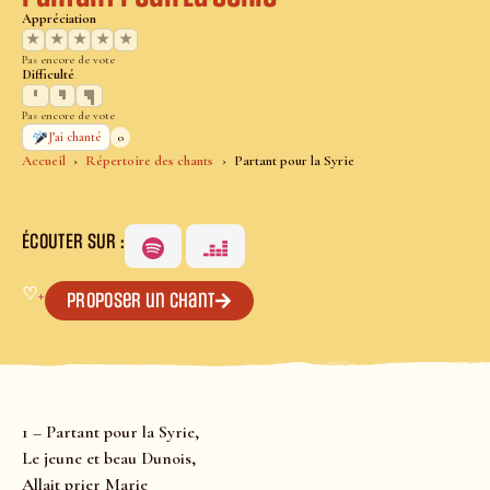
Appréciation
★
★
★
★
★
Pas encore de vote
Difficulté
Pas encore de vote
0
J’ai chanté
Accueil
Répertoire des chants
Partant pour la Syrie
ÉCOUTER SUR :
♡
+
Proposer un chant
1 – Partant pour la Syrie,
Le jeune et beau Dunois,
Allait prier Marie