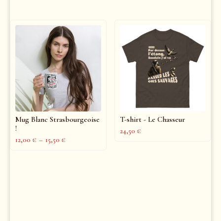
Mug Blanc Strasbourgeoise
T-shirt - Le Chasseur
!
24,50
€
12,00
€
–
15,50
€