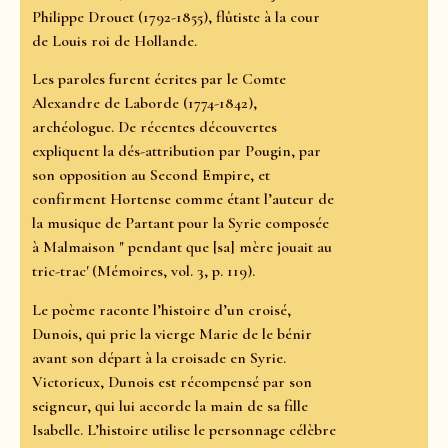
Philippe Drouet (1792-1855), flûtiste à la cour
de Louis roi de Hollande.
Les paroles furent écrites par le Comte
Alexandre de Laborde (1774-1842),
archéologue. De récentes découvertes
expliquent la dés-attribution par Pougin, par
son opposition au Second Empire, et
confirment Hortense comme étant l’auteur de
la musique de Partant pour la Syrie composée
à Malmaison " pendant que [sa] mère jouait au
tric-trac' (Mémoires, vol. 3, p. 119).
Le poème raconte l’histoire d’un croisé,
Dunois, qui prie la vierge Marie de le bénir
avant son départ à la croisade en Syrie.
Victorieux, Dunois est récompensé par son
seigneur, qui lui accorde la main de sa fille
Isabelle. L’histoire utilise le personnage célèbre