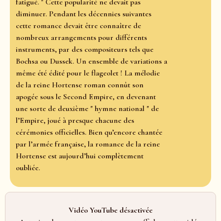
fatigué. " Cette popularité ne devait pas
diminuer. Pendant les décennies suivantes
cette romance devait être connaître de
nombreux arrangements pour différents
instruments, par des compositeurs tels que
Bochsa ou Dussek. Un ensemble de variations a
même été édité pour le flageolet ! La mélodie
de la reine Hortense roman connût son
apogée sous le Second Empire, en devenant
une sorte de deuxième " hymne national " de
l’Empire, joué à presque chacune des
cérémonies officielles. Bien qu’encore chantée
par l’armée française, la romance de la reine
Hortense est aujourd’hui complètement
oubliée.
Vidéo YouTube désactivée