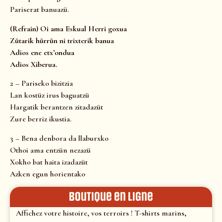
Pariserat banuazü.
(Refrain) Oi ama Eskual Herri goxua
Zütarik hürrün ni trixterik banua
Adios ene etx’ondua
Adios Xiberua.
2 – Pariseko bizitzia
Lan kostüz irus baguatzü
Hargatik berantzen zitadazüt
Zure berriz ikustia.
3 – Bena denbora da llaburxko
Othoi ama entzün nezazü
Xokho bat haita izadazüt
Azken egun horientako
Boutique en ligne
Affichez votre histoire, vos terroirs ! T-shirts marins,