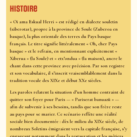
Histoire
« Oi ama Eskual Herri » est rédigé en dialecte souletin
(xiberotar), propre à la province de Soule (Zuberoa en
basque), la plus orientale des terres du Pays basque
français. Le titre signifie littéralement « Oh, cher Pays
basque » et le refrain, en mentionnant explicitement «
Xiberua » (la Soule) et « etx’ondua » (la maison), ancre le
chant dans cette province avec précision. Par son registre
et son vocabulaire, il s’inscrit vraisemblablement dans la
tradition vocale des XIXe et début XXe siècles.
Les paroles relatent la situation d’un homme contraint de
quitter son foyer pour Paris — « Pariserat banuazü » —
afin de subvenir à ses besoins, tandis que son frère reste
au pays pour se marier. Ce scénario reflète une réalité
sociale bien documentée : dès le milieu du XIXe siècle, de
nombreux Soletins émigraient vers la capitale française, s’y
engageant notamment dans la restauration et les métiers