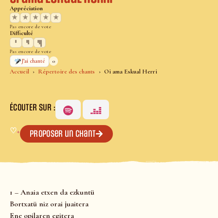
Appréciation
★
★
★
★
★
Pas encore de vote
Difficulté
Pas encore de vote
0
J’ai chanté
Accueil
Répertoire des chants
Oi ama Eskual Herri
ÉCOUTER SUR :
♡
+
Proposer un chant
1 – Anaia etxen da ezkuntü
Bortxatü niz orai juaitera
Ene opilaren egitera