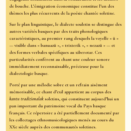
de bouche. L’émigration économique constitue l’un des
thèmes les plus récurrents de la poésie chantée soletine.
Sur le plan linguistique, le dialecte souletin se distingue des
autres variétés basques par des traits phonologiques
caractéristiques, au premier rang desquels la voyelle « ü »
— visible dans « banuazü », « trixterik », « nezazü » — et
des formes verbales spécifiques au xiberotar. Ces
particularités confèrent au chant une couleur sonore
immédiatement reconnaissable, précieuse pour la
dialectologie basque.
Porté par une mélodie sobre et un refrain aisément
mémorisable, ce chant d’exil appartient au corpus des
kantu tradizionalak
soletins, qui constituent aujourd’hui un
pan important du patrimoine vocal du Pays basque
français. Ce répertoire a été partiellement documenté par
les collectages ethnomusicologiques menés au cours du
XXe siècle auprès des communautés soletines.