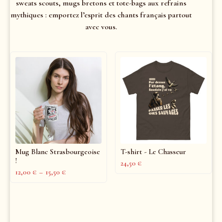
sweats scouts, mugs bretons et tote-bags aux refrains
mythiques : emportez l’esprit des chants français partout
avec vous.
Mug Blanc Strasbourgeoise
T-shirt - Le Chasseur
!
24,50
€
12,00
€
–
15,50
€