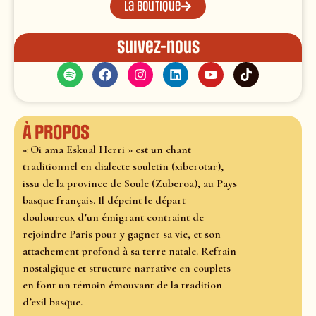
La boutique
Suivez-nous
À propos
« Oi ama Eskual Herri » est un chant
traditionnel en dialecte souletin (xiberotar),
issu de la province de Soule (Zuberoa), au Pays
basque français. Il dépeint le départ
douloureux d’un émigrant contraint de
rejoindre Paris pour y gagner sa vie, et son
attachement profond à sa terre natale. Refrain
nostalgique et structure narrative en couplets
en font un témoin émouvant de la tradition
d’exil basque.