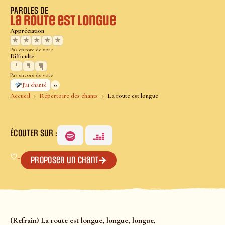
PAROLES DE
La route est longue
Appréciation
★
★
★
★
★
Pas encore de vote
Difficulté
Pas encore de vote
0
J’ai chanté
Accueil
Répertoire des chants
La route est longue
ÉCOUTER SUR :
♡
+
Proposer un chant
(Refrain) La route est longue, longue, longue,