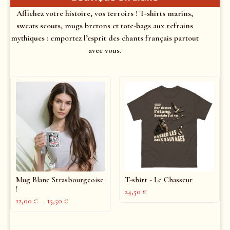
Affichez votre histoire, vos terroirs ! T-shirts marins,
sweats scouts, mugs bretons et tote-bags aux refrains
mythiques : emportez l’esprit des chants français partout
avec vous.
Mug Blanc Strasbourgeoise
T-shirt - Le Chasseur
!
24,50
€
12,00
€
–
15,50
€