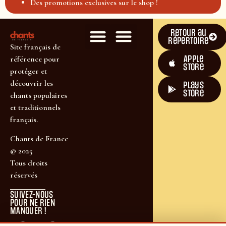
Des promotions exclusives sur le shop !
Retour au
répertoire
Site français de
Apple
référence pour
Store
protéger et
découvrir les
plays
store
chants populaires
et traditionnels
français.
Chants de France
© 2025
Tous droits
réservés
SUIVEZ-NOUS
POUR NE RIEN
MANQUER !