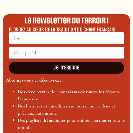
La newsletter du terroir !
PLONGEZ AU CŒUR DE LA TRADITION DU CHANT FRANÇAIS
Je m'abonne
Abonnez-vous et découvrez :
Des découvertes de chants issus de toutes les régions
françaises
Des histoires et anecdotes sur notre merveilleux et
précieux patrimoine
Des playlists thématiques pour animer partout et tout le
monde