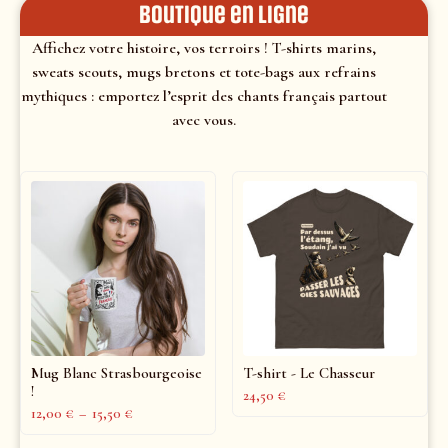
Boutique en ligne
Affichez votre histoire, vos terroirs ! T-shirts marins,
sweats scouts, mugs bretons et tote-bags aux refrains
mythiques : emportez l’esprit des chants français partout
avec vous.
Mug Blanc Strasbourgeoise
T-shirt - Le Chasseur
!
24,50
€
12,00
€
–
15,50
€