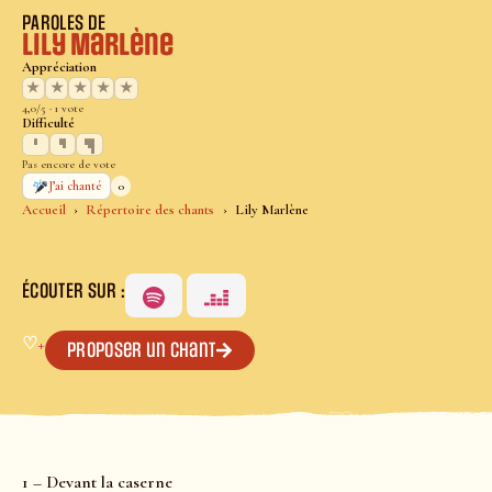
PAROLES DE
Lily Marlène
Appréciation
★
★
★
★
★
4,0/5 · 1 vote
Difficulté
Pas encore de vote
0
J’ai chanté
Accueil
Répertoire des chants
Lily Marlène
ÉCOUTER SUR :
♡
+
Proposer un chant
1 – Devant la caserne