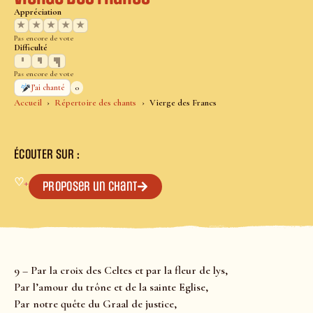
Appréciation
★
★
★
★
★
Pas encore de vote
Difficulté
Pas encore de vote
0
J’ai chanté
Accueil
Répertoire des chants
Vierge des Francs
ÉCOUTER SUR :
♡
+
Proposer un chant
9 – Par la croix des Celtes et par la fleur de lys,
Par l’amour du trône et de la sainte Eglise,
Par notre quête du Graal de justice,