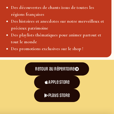
Des découvertes de chants issus de toutes les
régions françaises
Des histoires et anecdotes sur notre merveilleux et
précieux patrimoine
Des playlists thématiques pour animer partout et
tout le monde
Des promotions exclusives sur le shop !
Retour au répertoire
Apple Store
plays store